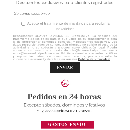
Descuentos exclusivos para clientes registrados
Acepto el tratamiento de mis datos para recibir la
newsletter
Responsable: BEAUTY DIVISION SL B-66515875. La finalidad del
tratamiento de los datos para la que usted da su consentimiento será
la de proporcionar contenido comercial y descuentos exclusivos. Los
datos proporcionados se conservarán mientras no solicite el cese de la
actividad y no se cederán a terceros, salvo obligación legal. Puede
contactar con nosotros a través de info@lacentraldelperfume.com y
anna@lacentraldelperfume.com. Ud. tiene derecho a acceder, rectificar
y suprimir los datos, así como otros derechos, puede consultar la
información adicional y detallada en nuestra
Política de Privacidad
.
ENVIAR