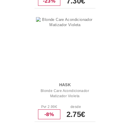
7.30€
-23%
HASK
Blonde Care Acondicionador
Matizador Violeta
Pvr 2.99€
desde
2.75€
-8%