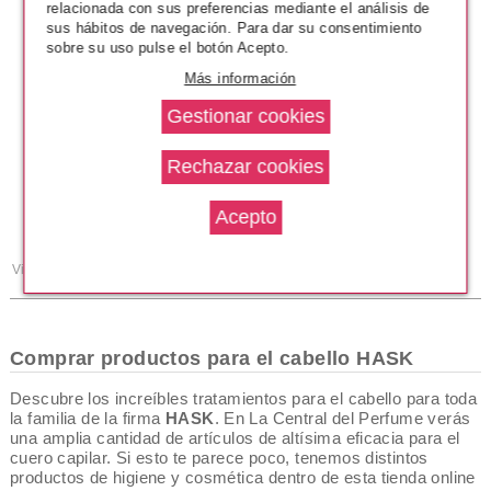
relacionada con sus preferencias mediante el análisis de
sus hábitos de navegación. Para dar su consentimiento
sobre su uso pulse el botón Acepto.
HASK
Más información
Solución anti caída con agua de
arroz
Pvr 10.99€
desde
8.70€
-21%
Viendo del
1
al
10
(de
10
productos)
Páginas de Resultados:
1
Comprar productos para el cabello HASK
Descubre los increíbles tratamientos para el cabello para toda
la familia de la firma
HASK
. En La Central del Perfume verás
una amplia cantidad de artículos de altísima eficacia para el
cuero capilar. Si esto te parece poco, tenemos distintos
productos de higiene y cosmética dentro de esta tienda online