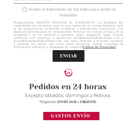
Acepto el tratamiento de mis datos para recibir la
newsletter
Responsable: BEAUTY DIVISION SL B-66515875. La finalidad del
tratamiento de los datos para la que usted da su consentimiento será
la de proporcionar contenido comercial y descuentos exclusivos. Los
datos proporcionados se conservarán mientras no solicite el cese de la
actividad y no se cederán a terceros, salvo obligación legal. Puede
contactar con nosotros a través de info@lacentraldelperfume.com y
anna@lacentraldelperfume.com. Ud. tiene derecho a acceder, rectificar
y suprimir los datos, así como otros derechos, puede consultar la
información adicional y detallada en nuestra
Política de Privacidad
.
ENVIAR