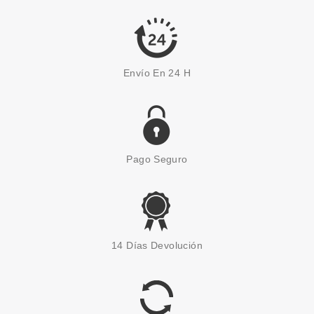
7.20€
-10%
Envío En 24 H
Pago Seguro
HASK
HASK BIOTIN BOOST
14 Días Devolución
THICKENING CONDITIONER
355 ML
Pvr 9.50€
desde
7.30€
-23%