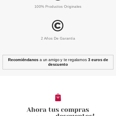
100% Productos Originales
2 Años De Garantía
Recomiéndanos
a un amigo y te regalamos
3 euros de
descuento
HASK
HASK MACADAMIA OIL
ACONDICIONADOR PROFUNDO
HIDRATANTE 50 GR
Pvr 2.99€
desde
2.85€
-5%