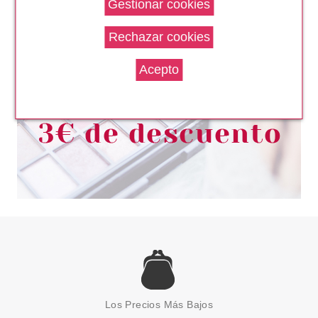
HASK TEXTURE SOLUTIONS
ACEITE FORTALECEDOR PARA
EL CUERO CABELLUDO 120 ML
Pvr 10.99€
desde
8.50€
-23%
HASK
HASK KERATIN PROTEIN
SMOOTHING CONDITIONER 355
Los Precios Más Bajos
ML
Pvr 7.99€
desde