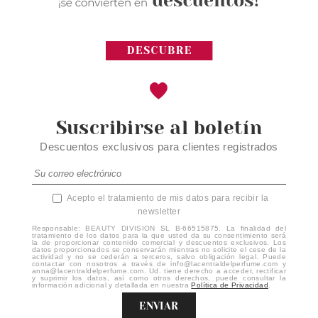
Suscribirse al boletín
Descuentos exclusivos para clientes registrados
Acepto el tratamiento de mis datos para recibir la
newsletter
Responsable: BEAUTY DIVISION SL B-66515875. La finalidad del
tratamiento de los datos para la que usted da su consentimiento será
la de proporcionar contenido comercial y descuentos exclusivos. Los
datos proporcionados se conservarán mientras no solicite el cese de la
actividad y no se cederán a terceros, salvo obligación legal. Puede
contactar con nosotros a través de info@lacentraldelperfume.com y
anna@lacentraldelperfume.com. Ud. tiene derecho a acceder, rectificar
y suprimir los datos, así como otros derechos, puede consultar la
información adicional y detallada en nuestra
Política de Privacidad
.
ENVIAR