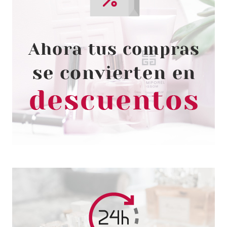
HASK
HASK TEXTURE SOLUTIONS
PRE CHAMPU DESENREDANTE
355 ML
Pvr 10.99€
desde
8.90€
-19%