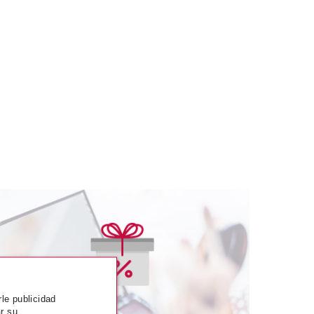
ERLAIN
GUERLAIN
LE PETITE ROBE
GUERLAIN LA PETITE ROBE
rle publicidad
 LOTION 200 ML
NOIRE EDP 100 ML
r su