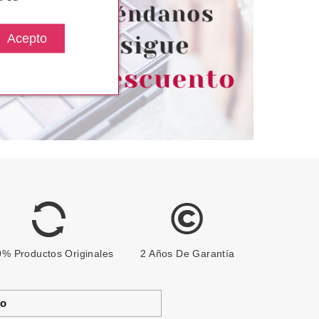
desde
Pvr 125.00€
desde
28.89€
78.95€
-37%
% Productos Originales
2 Años De Garantía
to