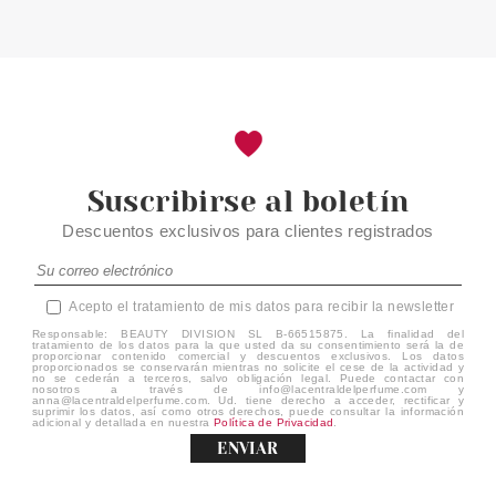
31.74€
-35%
Suscribirse al boletín
Descuentos exclusivos para clientes registrados
Acepto el tratamiento de mis datos para recibir la newsletter
Responsable: BEAUTY DIVISION SL B-66515875. La finalidad del
tratamiento de los datos para la que usted da su consentimiento será la de
proporcionar contenido comercial y descuentos exclusivos. Los datos
proporcionados se conservarán mientras no solicite el cese de la actividad y
no se cederán a terceros, salvo obligación legal. Puede contactar con
nosotros a través de info@lacentraldelperfume.com y
anna@lacentraldelperfume.com. Ud. tiene derecho a acceder, rectificar y
suprimir los datos, así como otros derechos, puede consultar la información
adicional y detallada en nuestra
Política de Privacidad
.
ENVIAR