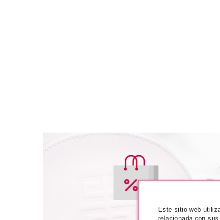
GUERLAIN
GUERL
GUERLAIN LA PETITE ROBE
GUERLAIN LES
Este sitio web utili
NOIRE EDP 50 ML SET
BAIN BODY LOT
relacionada con sus