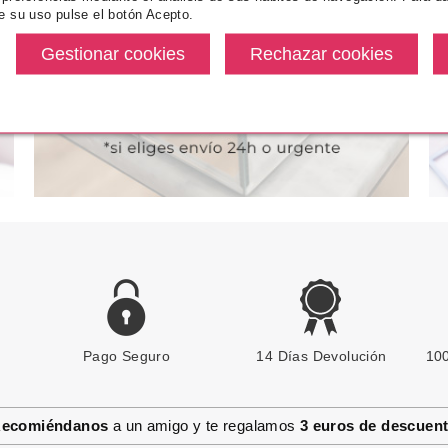
e su uso pulse el botón Acepto.
desde
Pvr 102.60€
desde
Pvr 42.60€
8.59€
86.55€
-16%
-32%
Pago Seguro
GUERLAIN
14 Días Devolución
100
GUERLAIN MON GUERLAIN GEL
DE DUCHA 200 ML
ecomiéndanos
a un amigo y te regalamos
3 euros de descuen
Pvr 49.00€
desde