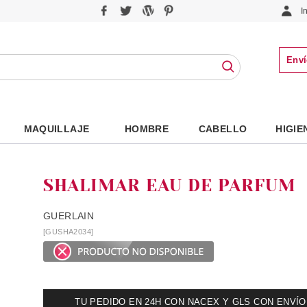
I
Enví
MAQUILLAJE
HOMBRE
CABELLO
HIGIE
SHALIMAR EAU DE PARFUM
GUERLAIN
[GUSHA2034]
TU PEDIDO EN 24H CON NACEX Y GLS CON ENVÍO UR