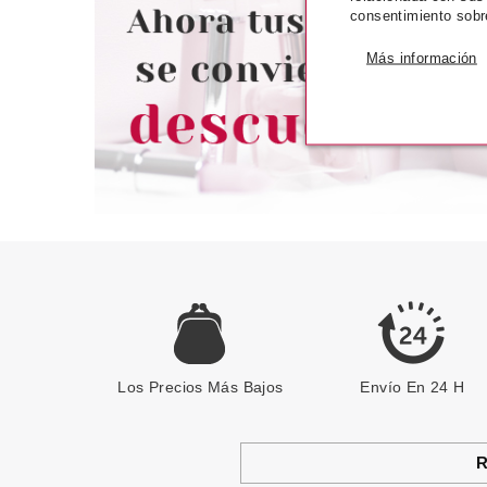
consentimiento sobr
Pvr 102.00€
desde
Pvr 42.60€
45.99€
3
-55%
-9%
Más información
Los Precios Más Bajos
Envío En 24 H
R