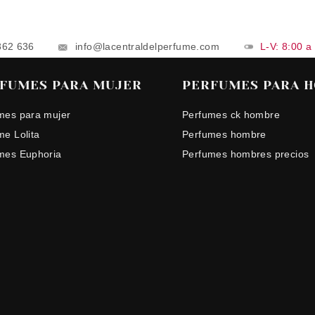
862 636
info@lacentraldelperfume.com
L-V: 8:00 a
FUMES PARA MUJER
PERFUMES PARA 
mes para mujer
Perfumes ck hombre
me Lolita
Perfumes hombre
mes Euphoria
Perfumes hombres precios