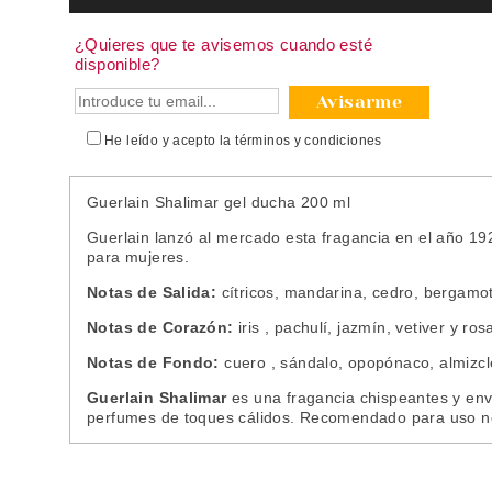
¿Quieres que te avisemos cuando esté
disponible?
Avisarme
He leído y acepto la
términos y condiciones
Guerlain Shalimar gel ducha 200 ml
Guerlain lanzó al mercado esta fragancia en el año 1925
para mujeres.
Notas de Salida:
cítricos, mandarina, cedro, bergamot
Notas de Corazón:
iris , pachulí, jazmín, vetiver y ros
Notas de Fondo:
cuero , sándalo, opopónaco, almizcle, 
Guerlain Shalimar
es una fragancia chispeantes y envo
perfumes de toques cálidos. Recomendado para uso noc