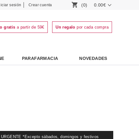
(0)
0.00€
niciar sesión
Crear cuenta
o gratis
a partir de 59€
Un regalo
por cada compra
NE
PARAFARMACIA
NOVEDADES
GENTE *Excepto sábados, domingos y festivos