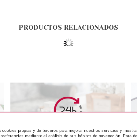
PRODUCTOS RELACIONADOS
AIN
GUERLAIN
GU
 DELICE DE
GUERLAIN AQUA ALLEGORIA
GUERLAIN 
za cookies propias y de terceros para mejorar nuestros servicios y mostra
ION 200 ML
NETTARE DI SOLE EDT 125 ML
NOIRE BODY
 preferencias mediante el análisis de sus hábitos de navegación. Para da