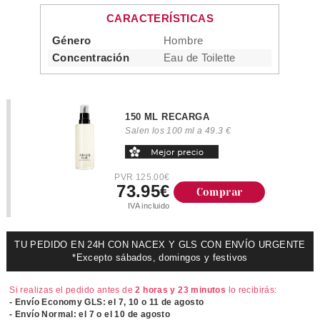
CARACTERÍSTICAS
Género
Hombre
Concentración
Eau de Toilette
150 ML RECARGA
Salen los 100 ml a 49.3 €
PVR 125.00€
73.95€
Comprar
IVA incluido
TU PEDIDO EN 24H CON NACEX Y GLS CON ENVÍO URGENTE
*Excepto sábados, domingos y festivos
Si realizas el pedido antes de
2 horas y 23 minutos
lo recibirás:
- Envío Economy GLS: el
7, 10 o 11 de agosto
- Envío Normal: el
7 o el 10 de agosto