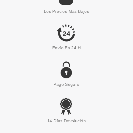
ARMANI CODE PARFUM EDP 50
ML VP
Los Precios Más Bajos
Pvr 88.00€
desde
53.65€
-39%
Envío En 24 H
Pago Seguro
GIORGIO ARMANI
ARMANI CODE EAU DE
14 Días Devolución
PARFUM 150 ML RECARGA
Pvr 160.00€
desde