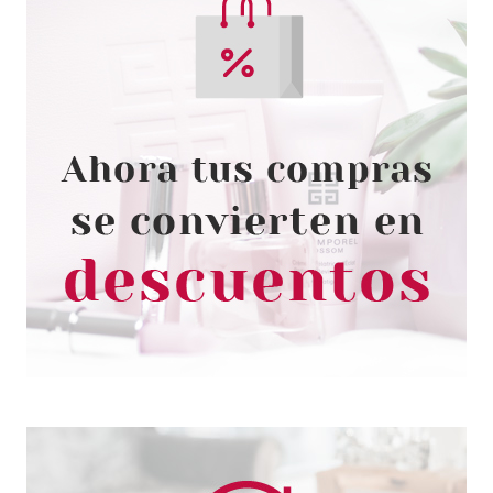
GIORGIO ARMANI
GIORGIO ARMANI ACQUA DI GIO
PARFUM 150 ML RECARGA
Pvr 105.00€
desde
82.55€
-21%