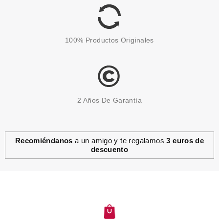
81.60€
-49%
100% Productos Originales
2 Años De Garantía
Recomiéndanos
a un amigo y te regalamos
3 euros de
descuento
GIORGIO ARMANI
ARMANI CODE EAU DE
PARFUM 50 ML VP
RECARGABLE
Pvr 75.00€
desde
56.72€
-24%