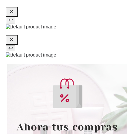
132.30€
-37%
PAYOT
PAYOT HOMME GEL
DESINCRUSTANT CHARBON
150 ML
Pvr 26.12€
desde
14.99€
-43%