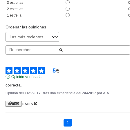
3
estrellas
CREMA RELLENADORA DE
2
estrellas
ARRUGAS 50 ML NOVEDAD
Pvr 89.00€
desde
1
estrella
76.64€
-14%
Ordenar las opiniones
5
/
5
Opinión verificada
correcta.
Opinión del
14/6/2017
, tras una experiencia del
2/6/2017
por
A.A.
Útil
(0)
Informe
SISLEY
SISLEY SISLEYA L'INTEGRAL
YEUX ET LEVRES 15ML
1
Pvr 211.00€
desde