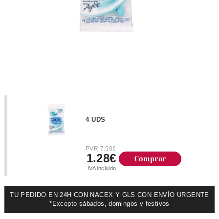
4 UDS
PVR 7.50€
1.28€
Comprar
IVA incluido
TU PEDIDO EN 24H CON NACEX Y GLS CON ENVÍO URGENTE
*Excepto sábados, domingos y festivos