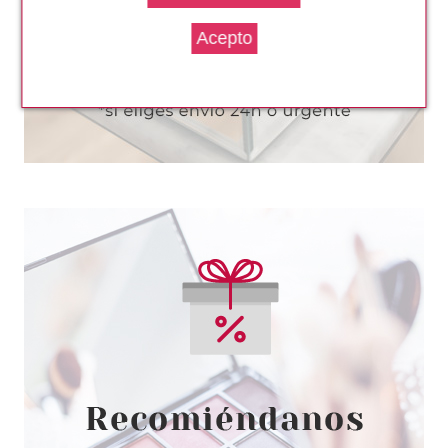
SKEYNDOR
SKEYNDOR MEN TRATAMIENTO
ENERGIZANTE ANTI-STRESS
Pvr 32.00€
desde
15.45€
-52%