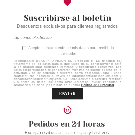
Suscribirse al boletín
Descuentos exclusivos para clientes registrados
Acepto el tratamiento de mis datos para recibir la
newsletter
Responsable: BEAUTY DIVISION SL B-66515875. La finalidad del
tratamiento de los datos para la que usted da su consentimiento será
la de proporcionar contenido comercial y descuentos exclusivos. Los
datos proporcionados se conservarán mientras no solicite el cese de la
actividad y no se cederán a terceros, salvo obligación legal. Puede
contactar con nosotros a través de info@lacentraldelperfume.com y
anna@lacentraldelperfume.com. Ud. tiene derecho a acceder, rectificar
y suprimir los datos, así como otros derechos, puede consultar la
información adicional y detallada en nuestra
Política de Privacidad
.
ENVIAR