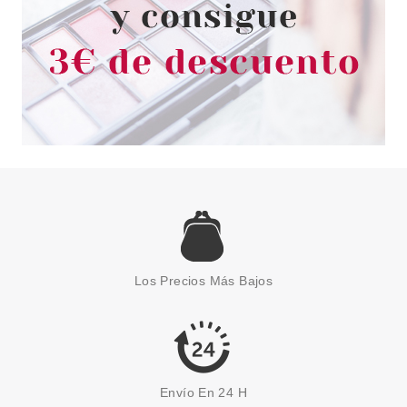
BONDI SANDS
BONDI SANDS APPLICATION
MITT GUANTE APLICADOR
AUTOBRONEADOR
Pvr 5.99€
desde
3.50€
-42%
Los Precios Más Bajos
Envío En 24 H