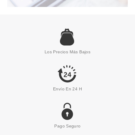
BLING POP
BLING POP MASCARILLA
FACIAL DE CARBÓN BURBUJAS
Los Precios Más Bajos
Pvr 2.50€
desde
1.55€
-38%
Envío En 24 H
Pago Seguro