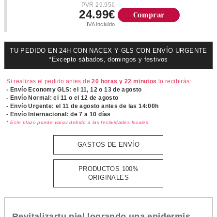
PVR 29.95€
24.99€
Comprar
IVA incluido
TU PEDIDO EN 24H CON NACEX Y GLS CON ENVÍO URGENTE
*Excepto sábados, domingos y festivos
Si realizas el pedido antes de
20 horas y 22 minutos
lo recibirás:
- Envío Economy GLS: el
11, 12 o 13 de agosto
- Envío Normal: el
11 o el 12 de agosto
- Envío Urgente: el
11 de agosto antes de las 14:00h
- Envío Internacional: de 7 a 10 días
* Este plazo puede variar debido a las festividades locales
GASTOS DE ENVÍO
PRODUCTOS 100%
ORIGINALES
Revitalizartu piel logrando una epidermis