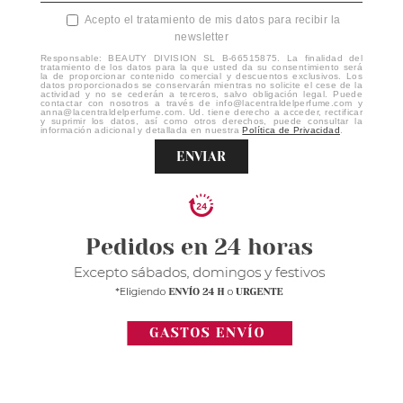
Acepto el tratamiento de mis datos para recibir la
newsletter
Responsable: BEAUTY DIVISION SL B-66515875. La finalidad del
tratamiento de los datos para la que usted da su consentimiento será
la de proporcionar contenido comercial y descuentos exclusivos. Los
datos proporcionados se conservarán mientras no solicite el cese de la
actividad y no se cederán a terceros, salvo obligación legal. Puede
contactar con nosotros a través de info@lacentraldelperfume.com y
anna@lacentraldelperfume.com. Ud. tiene derecho a acceder, rectificar
y suprimir los datos, así como otros derechos, puede consultar la
información adicional y detallada en nuestra
Política de Privacidad
.
ENVIAR