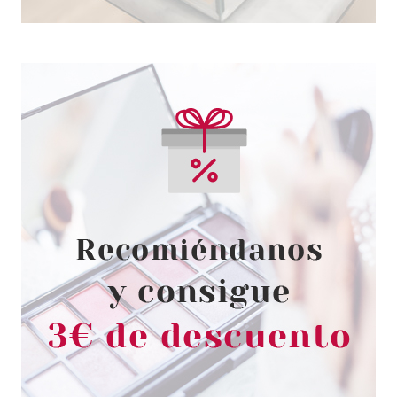
BLING POP
BLING POP MASCARILLA
FACIAL HIDRATANTE CON
AGUA GLACIAR 25GR
Pvr 1.50€
desde
1.25€
-17%