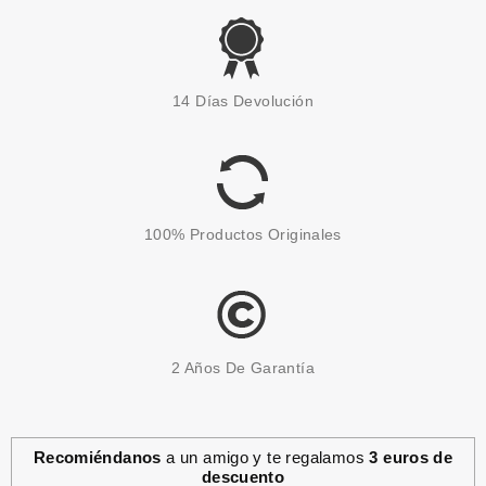
MONTAGNE JEUNESSE
MONTAGE JEUNESSE
14 Días Devolución
CHARCOAL MASK MASCARILLA
EXFOLIANTE DE CARBÓN 15G
Pvr 1.85€
desde
1.20€
-35%
100% Productos Originales
2 Años De Garantía
Recomiéndanos
a un amigo y te regalamos
3 euros de
descuento
BLING POP