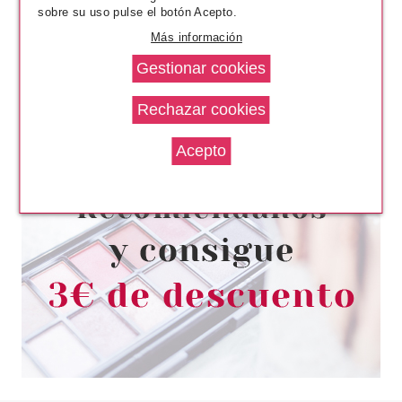
sobre su uso pulse el botón Acepto.
Más información
FRESH FEEL
FRESH FEEL EAU DE COLONGE
CITRIC 750 ML
Pvr 3.50€
desde
1.40€
-60%