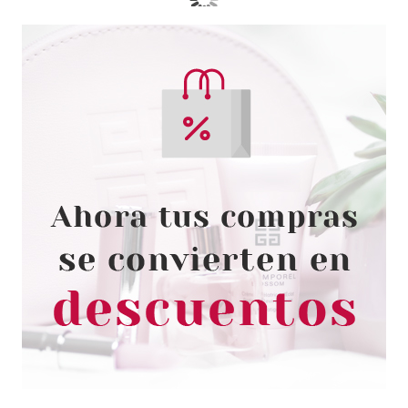
FRESH FEEL
FRESH FEEL EAU DE COLONGE
ROYAL 750 ML
Pvr 3.50€
desde
1.40€
-60%