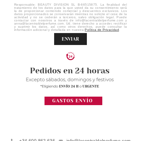
Responsable: BEAUTY DIVISION SL B-66515875. La finalidad del
tratamiento de los datos para la que usted da su consentimiento será
la de proporcionar contenido comercial y descuentos exclusivos. Los
datos proporcionados se conservarán mientras no solicite el cese de la
actividad y no se cederán a terceros, salvo obligación legal. Puede
contactar con nosotros a través de info@lacentraldelperfume.com y
anna@lacentraldelperfume.com. Ud. tiene derecho a acceder, rectificar
y suprimir los datos, así como otros derechos, puede consultar la
información adicional y detallada en nuestra
Política de Privacidad
.
ENVIAR
+34 600 862 636
info@lacentraldelperfume.com