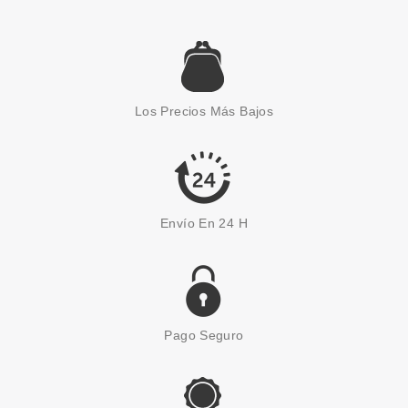
BON MATIN
BON MATIN EAU VERTE EDT
225ML VAPORIZADOR
Los Precios Más Bajos
desde
8.50€
Envío En 24 H
Pago Seguro