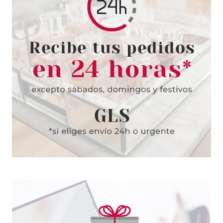
desde
8.53€
ARDELL
ARDELL PESTAÑAS EDGY 405
BLACK CON ADHESIVO
desde