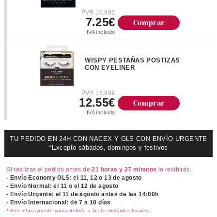
PVR 16.99€
7.25€
Comprar
IVA incluido
WISPY PESTAÑAS POSTIZAS
CON EYELINER
PVR 16.99€
12.55€
Comprar
IVA incluido
TU PEDIDO EN 24H CON NACEX Y GLS CON ENVÍO URGENTE
*Excepto sábados, domingos y festivos
Si realizas el pedido antes de
21 horas y 27 minutos
lo recibirás:
- Envío Economy GLS: el
11, 12 o 13 de agosto
- Envío Normal: el
11 o el 12 de agosto
- Envío Urgente: el
11 de agosto antes de las 14:00h
- Envío Internacional: de 7 a 10 días
* Este plazo puede variar debido a las festividades locales