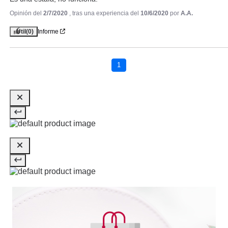
Opinión del
2/7/2020
, tras una experiencia del
10/6/2020
por
A.A.
Útil
(0)
Informe
THUYA
THUYA BROW INTENSIFIER
COLOR CREAM BROWN DARK
1
Pvr 29.99€
desde
15.39€
-49%