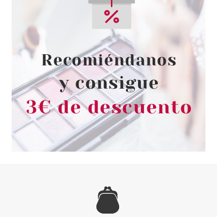
4.10€
ARDELL
ARDELL PESTAÑAS NATURAL
HOTTIES BLACK CON
ADHESIVO
desde
3.60€