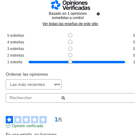
Basado en
1
opiniones
sometidas a control
Ver todas las reseñas de este sitio
5
estrellas
ESSENCE
4
estrellas
ESSENCE LASHES TO IMPRESS
3
estrellas
PESTAÑAS 07 BUNDLE SINGLE
2
estrellas
LASHES
Pvr 2.99€
desde
1
estrella
2.15€
-28%
Ordenar las opiniones
1
/
5
Opinión verificada
Es una estafa, no funciona.