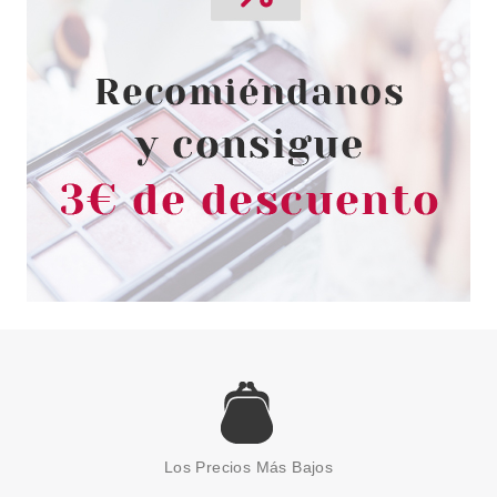
FOUNDATION BOLD METALS
COLLECTION
Pvr 23.14€
desde
14.95€
-35%
ECOTOOLS
ECOTOOLS MINI BROCHA
KABUKI
Los Precios Más Bajos
Pvr 9.98€
desde