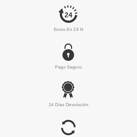
5.80€
-42%
Envío En 24 H
Pago Seguro
LOTTIE LONDON
LOTTIE LONDON ESMALTE DE
14 Días Devolución
UÑAS OUT GOLD GREEEN 12
ML
Pvr 11.55€
desde
4.50€
-61%