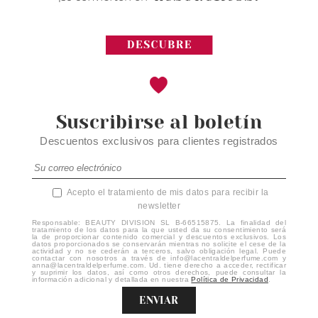
Suscribirse al boletín
Descuentos exclusivos para clientes registrados
Acepto el tratamiento de mis datos para recibir la
newsletter
Responsable: BEAUTY DIVISION SL B-66515875. La finalidad del
tratamiento de los datos para la que usted da su consentimiento será
la de proporcionar contenido comercial y descuentos exclusivos. Los
datos proporcionados se conservarán mientras no solicite el cese de la
actividad y no se cederán a terceros, salvo obligación legal. Puede
contactar con nosotros a través de info@lacentraldelperfume.com y
anna@lacentraldelperfume.com. Ud. tiene derecho a acceder, rectificar
y suprimir los datos, así como otros derechos, puede consultar la
información adicional y detallada en nuestra
Política de Privacidad
.
ENVIAR