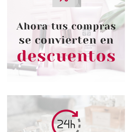
LOTTIE LONDON
LOTTIE LONDON
QUITAESMALTE LACQUER
TWIST POT 70 ML
Pvr 14.50€
desde
4.95€
-66%