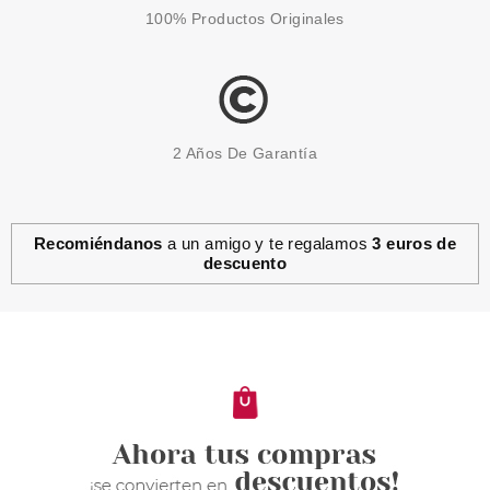
100% Productos Originales
2 Años De Garantía
Recomiéndanos
a un amigo y te regalamos
3 euros de
descuento
ECOTOOLS
ECOTOOLS SET DE ESPONJAS
TRIANGULARES
Pvr 13.99€
desde
10.50€
-25%