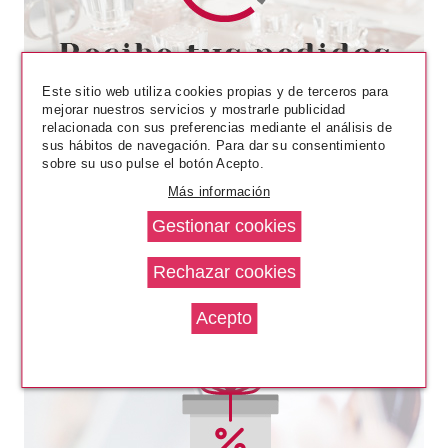
CATRICE
CATRICE THE DEWY ROUTINE
BROCHA PARA BASE Y
PREBASE DE MAQUILLAJE
Este sitio web utiliza cookies propias y de terceros para
Pvr 6.29€
desde
mejorar nuestros servicios y mostrarle publicidad
5.62€
relacionada con sus preferencias mediante el análisis de
-11%
sus hábitos de navegación. Para dar su consentimiento
sobre su uso pulse el botón Acepto.
Más información
REAL TECHNIQUES
REAL TECHNIQUES TRIANGLE