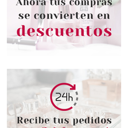
EYLURE
EYLURE PARIS THE LASH EDIT
SET PESTAÑAS
Pvr 11.99€
desde
8.95€
-25%
EYLURE
EYLURE PRO MAGNETIC KIT
WISPY PESTAÑAS POSTIZAS