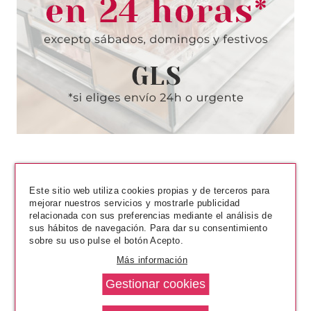
CON EYELINER
Pvr 16.99€
desde
12.55€
-26%
Este sitio web utiliza cookies propias y de terceros para
mejorar nuestros servicios y mostrarle publicidad
relacionada con sus preferencias mediante el análisis de
sus hábitos de navegación. Para dar su consentimiento
ARDELL
sobre su uso pulse el botón Acepto.
ARDELL CORSET LASHES
Más información
LACED WITH ATTITUDE 500
BLACK - DESCAGALOGADA
desde
3.50€