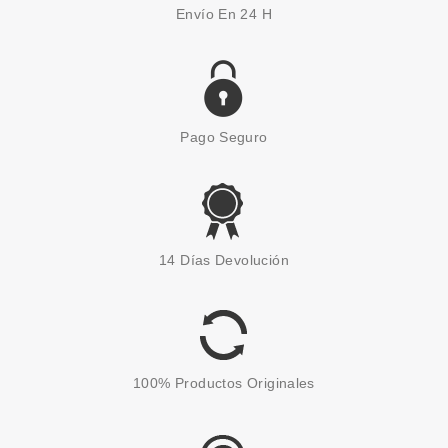
Envío En 24 H
Pago Seguro
ARDELL
ARDELL PESTAÑAS
14 Días Devolución
NATURALES 108 DEMI BLACK
CON ADHESIVO
desde
3.75€
100% Productos Originales