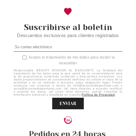
Suscribirse al boletín
Descuentos exclusivos para clientes registrados
Acepto el tratamiento de mis datos para recibir la
newsletter
Responsable: BEAUTY DIVISION SL B-66515875. La finalidad del
tratamiento de los datos para la que usted da su consentimiento será
la de proporcionar contenido comercial y descuentos exclusivos. Los
datos proporcionados se conservarán mientras no solicite el cese de la
actividad y no se cederán a terceros, salvo obligación legal. Puede
contactar con nosotros a través de info@lacentraldelperfume.com y
anna@lacentraldelperfume.com. Ud. tiene derecho a acceder, rectificar
y suprimir los datos, así como otros derechos, puede consultar la
información adicional y detallada en nuestra
Política de Privacidad
.
ENVIAR