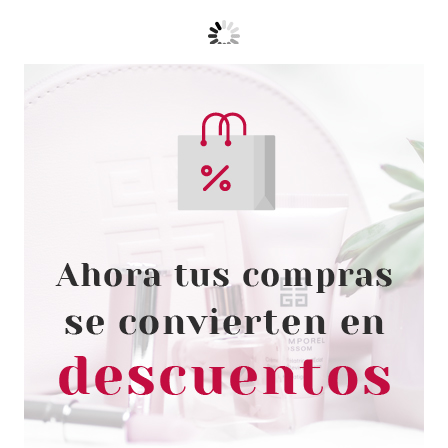
EUGENE PERMA
EUGENE PERMA COLLECTIONS
NATURE BY CYCLE VITAL
SPRAY PEINADO BIOLOGICO
CERTIFICADO 150ML
Pvr 11.90€
desde
1.75€
-85%