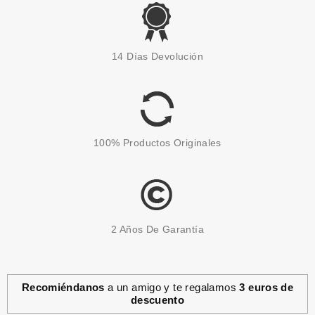
EUGENE PERMA
EUGENE PERMA COLLECTIONS
14 Días Devolución
NATURE BY CYCLE VITAL
CHAMPU PURIFICANTE 1000ML
Pvr 27.50€
desde
5.95€
-78%
100% Productos Originales
2 Años De Garantía
Recomiéndanos
a un amigo y te regalamos
3 euros de
descuento
EUGENE PERMA