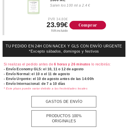
Salen los 100 ml a 2.4 €
PVR 34.80€
23.99€
Comprar
IVA incluido
TU PEDIDO EN 24H CON NACEX Y GLS CON ENVÍO URGENTE
*Excepto sábados, domingos y festivos
Si realizas el pedido antes de
6 horas y 26 minutos
lo recibirás:
- Envío Economy GLS: el
10, 11 o 12 de agosto
- Envío Normal: el
10 o el 11 de agosto
- Envío Urgente: el
10 de agosto antes de las 14:00h
- Envío Internacional: de 7 a 10 días
* Este plazo puede variar debido a las festividades locales
GASTOS DE ENVÍO
PRODUCTOS 100%
ORIGINALES