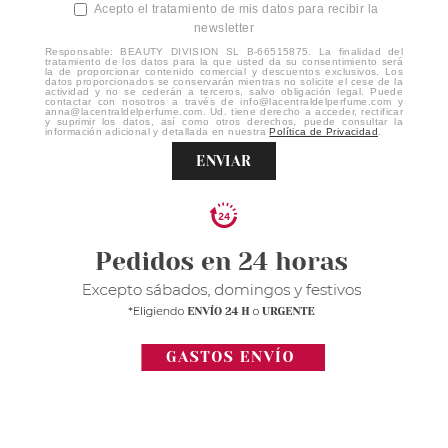
Acepto el tratamiento de mis datos para recibir la
newsletter
Responsable: BEAUTY DIVISION SL B-66515875. La finalidad del
tratamiento de los datos para la que usted da su consentimiento será
la de proporcionar contenido comercial y descuentos exclusivos. Los
datos proporcionados se conservarán mientras no solicite el cese de la
actividad y no se cederán a terceros, salvo obligación legal. Puede
contactar con nosotros a través de info@lacentraldelperfume.com y
anna@lacentraldelperfume.com. Ud. tiene derecho a acceder, rectificar
y suprimir los datos, así como otros derechos, puede consultar la
información adicional y detallada en nuestra
Política de Privacidad
.
ENVIAR