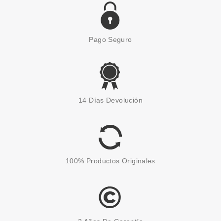
Pago Seguro
EUGENE PERMA
EUGENE PERMA COLLECTIONS
14 Días Devolución
NATURE BY CYCLE CHAMPU
ARGENT 1000ML
Pvr 29.85€
desde
6.25€
-79%
100% Productos Originales