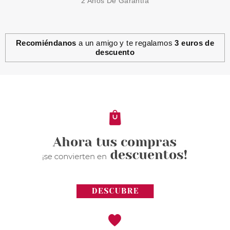
2 Años De Garantía
Recomiéndanos
a un amigo y te regalamos
3 euros de
descuento
EUGENE PERMA
EUGENE PERMA NUTRI-REPAIR
SHAMPOO 1000 ML
Pvr 43.25€
desde
25.99€
-40%