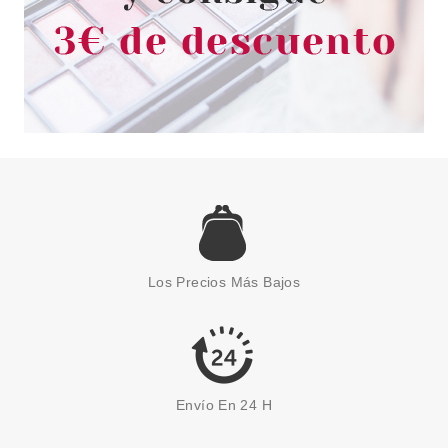
EUGENE PERMA
EUGENE PERMA ESSENTIEL
KERATINE GLOW MASCARILLA
Los Precios Más Bajos
150ML
Pvr 19.90€
desde
3.20€
-84%
Envío En 24 H