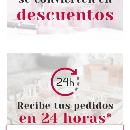
CHAMPU CONTROL RIZOS
200ML
Pvr 15.50€
desde
1.99€
-87%
EUGENE PERMA
EUGENE PERMA COLLECTIONS
NATURE BY CICLE CHAMPU
SECO TONOS CLAROS 200ML
Pvr 12.50€
desde
1.75€
-86%