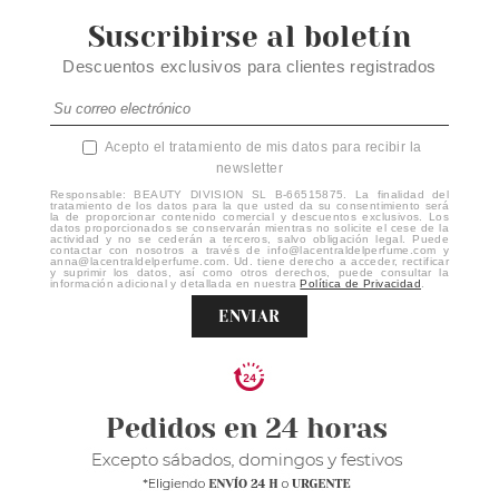
Suscribirse al boletín
Descuentos exclusivos para clientes registrados
Acepto el tratamiento de mis datos para recibir la
newsletter
Responsable: BEAUTY DIVISION SL B-66515875. La finalidad del
tratamiento de los datos para la que usted da su consentimiento será
la de proporcionar contenido comercial y descuentos exclusivos. Los
datos proporcionados se conservarán mientras no solicite el cese de la
actividad y no se cederán a terceros, salvo obligación legal. Puede
contactar con nosotros a través de info@lacentraldelperfume.com y
anna@lacentraldelperfume.com. Ud. tiene derecho a acceder, rectificar
y suprimir los datos, así como otros derechos, puede consultar la
información adicional y detallada en nuestra
Política de Privacidad
.
ENVIAR