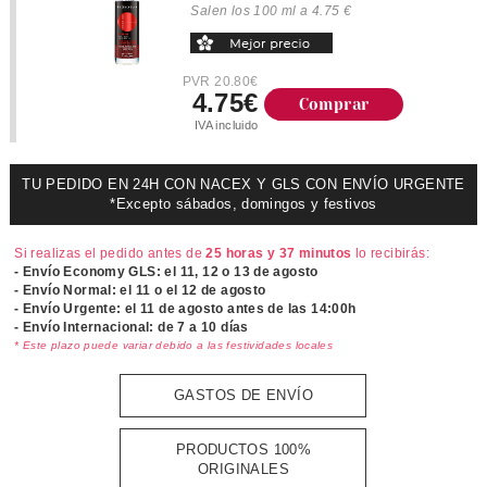
Salen los 100 ml a 4.75 €
PVR 20.80€
4.75€
Comprar
IVA incluido
TU PEDIDO EN 24H CON NACEX Y GLS CON ENVÍO URGENTE
*Excepto sábados, domingos y festivos
Si realizas el pedido antes de
25 horas y 37 minutos
lo recibirás:
- Envío Economy GLS: el
11, 12 o 13 de agosto
- Envío Normal: el
11 o el 12 de agosto
- Envío Urgente: el
11 de agosto antes de las 14:00h
- Envío Internacional: de 7 a 10 días
* Este plazo puede variar debido a las festividades locales
GASTOS DE ENVÍO
PRODUCTOS 100%
ORIGINALES