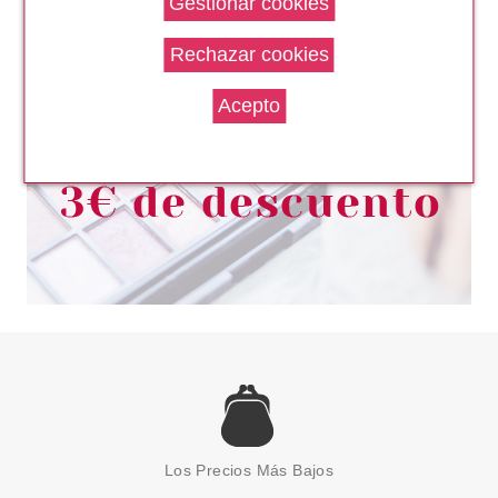
CABELLO TEÑIDO 200 ML
Pvr 4.25€
desde
2.50€
-41%
EUGENE PERMA
EUGENE PERMA PROTECTIVE
MIST 200 ML
Los Precios Más Bajos
Pvr 18.70€
desde