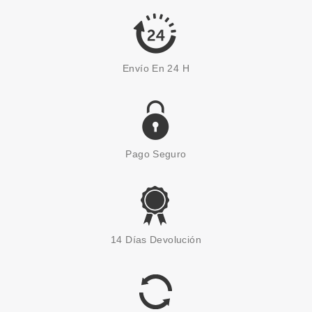
11.80€
-37%
Envío En 24 H
Pago Seguro
EUGENE PERMA
EUGENE PERMA ESSENTIEL
14 Días Devolución
KERATINE GLOW MASCARILLA
500ML
Pvr 31.50€
desde
10.99€
-65%