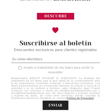
Suscribirse al boletín
Descuentos exclusivos para clientes registrados
Acepto el tratamiento de mis datos para recibir la
newsletter
Responsable: BEAUTY DIVISION SL B-66515875. La finalidad del
tratamiento de los datos para la que usted da su consentimiento será
la de proporcionar contenido comercial y descuentos exclusivos. Los
datos proporcionados se conservarán mientras no solicite el cese de la
actividad y no se cederán a terceros, salvo obligación legal. Puede
contactar con nosotros a través de info@lacentraldelperfume.com y
anna@lacentraldelperfume.com. Ud. tiene derecho a acceder, rectificar
y suprimir los datos, así como otros derechos, puede consultar la
información adicional y detallada en nuestra
Política de Privacidad
.
ENVIAR