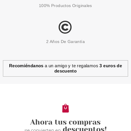
100% Productos Originales
2 Años De Garantía
Recomiéndanos
a un amigo y te regalamos
3 euros de
descuento
EUGENE PERMA
EUGENE PERMA MICELLAR
SHAMPOO 300 ML
Pvr 16.50€
desde
9.50€
-42%