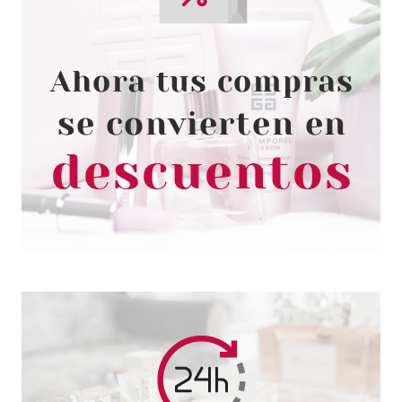
EUGENE PERMA
EUGENE PERMA COLLECTIONS
NATURE CHAMPU NUTRICIÓN
ALBARICOQUE 100 ML
Pvr 4.20€
desde
1.50€
-64%