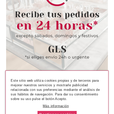
EUGENE PERMA
EUGENE PERMA ESSENTIEL
NUTRIGENESE MASCARILLA
150ML
Pvr 19.90€
desde
3.32€
-83%
Este sitio web utiliza cookies propias y de terceros para
mejorar nuestros servicios y mostrarle publicidad
relacionada con sus preferencias mediante el análisis de
sus hábitos de navegación. Para dar su consentimiento
sobre su uso pulse el botón Acepto.
Más información
EUGENE PERMA
BIOLIA ACONDICIONADOR