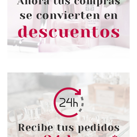
RENE FURTERER
RENE FURTERER ASTERA
FRESH SUERO CALMANTE
FRESCOR 16X10ML
Pvr 108.00€
desde
60.00€
-44%
COLAB
COLAB CHAMPÚ EN SECO
PARADISE 200ML