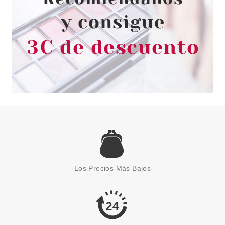
SCUNCI
SCÜNCI COLETERO GET TO
THE LOOK BUN BOW MAKER
Los Precios Más Bajos
COLOR NEGRO
Pvr 1.70€
desde
0.45€
-74%