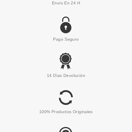
Envío En 24 H
Pago Seguro
MATRIX
MATRIX STYLE LINK VOLUME
14 Días Devolución
BOOSTER 30ML
Pvr 14.90€
desde
7.90€
-47%
100% Productos Originales