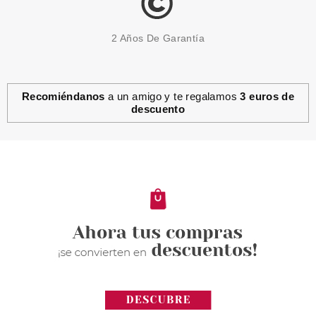
2 Años De Garantía
Recomiéndanos
a un amigo y te regalamos
3 euros de
descuento
WET BRUSH
WET BRUSH DETANGLER
CEPILLO DESENREDANTE
COLOR MOROCCAN POWDER
BLUE
Pvr 14.00€
desde
3.50€
-75%