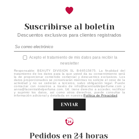
Suscribirse al boletín
Descuentos exclusivos para clientes registrados
Acepto el tratamiento de mis datos para recibir la
newsletter
Responsable: BEAUTY DIVISION SL B-66515875. La finalidad del
tratamiento de los datos para la que usted da su consentimiento será
la de proporcionar contenido comercial y descuentos exclusivos. Los
datos proporcionados se conservarán mientras no solicite el cese de la
actividad y no se cederán a terceros, salvo obligación legal. Puede
contactar con nosotros a través de info@lacentraldelperfume.com y
anna@lacentraldelperfume.com. Ud. tiene derecho a acceder, rectificar
y suprimir los datos, así como otros derechos, puede consultar la
información adicional y detallada en nuestra
Política de Privacidad
.
ENVIAR