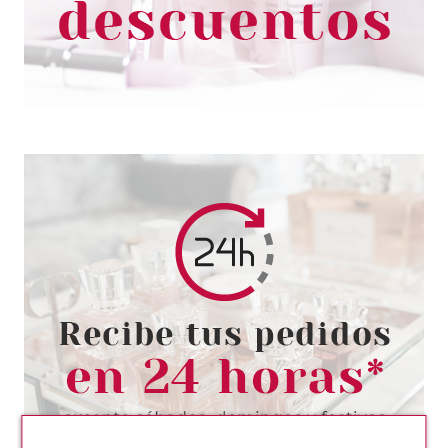
37.99€
-64%
RENE FURTERER
RENE FURTERER ASTERA
FRESH FLUIDO CALMANTE
REFRESCANTE 16 X 5 ML
Pvr 110.99€
desde
60.00€
-46%