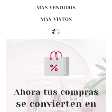
MÁS VENDIDOS
MÁS VISTOS
RENE FURTERER
RENE FURTERER KARITE
ACEITE PARA CABELLO SECO Y
DAÑADO 24X10 ML
Pvr 105.99€
desde