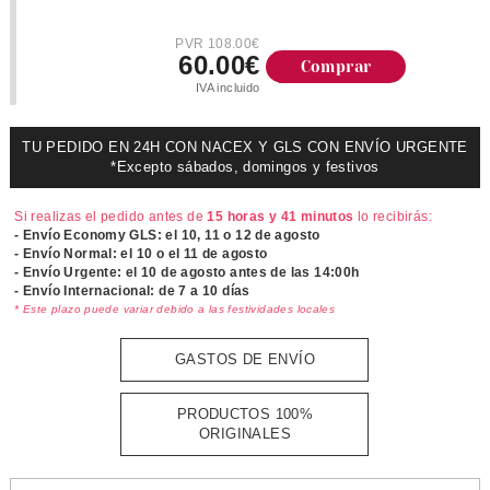
PVR 108.00€
60.00€
Comprar
IVA incluido
TU PEDIDO EN 24H CON NACEX Y GLS CON ENVÍO URGENTE
*Excepto sábados, domingos y festivos
Si realizas el pedido antes de
15 horas y 41 minutos
lo recibirás:
- Envío Economy GLS: el
10, 11 o 12 de agosto
- Envío Normal: el
10 o el 11 de agosto
- Envío Urgente: el
10 de agosto antes de las 14:00h
- Envío Internacional: de 7 a 10 días
* Este plazo puede variar debido a las festividades locales
GASTOS DE ENVÍO
PRODUCTOS 100%
ORIGINALES