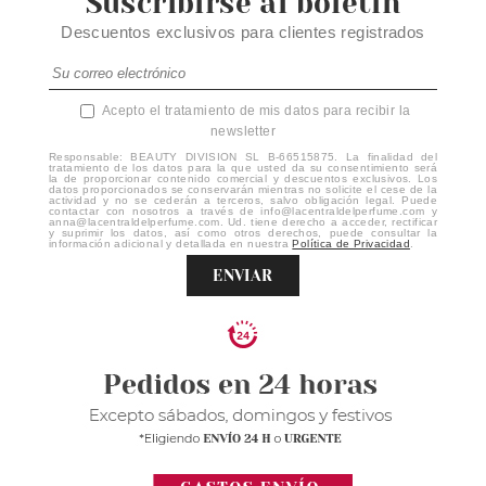
Suscribirse al boletín
Descuentos exclusivos para clientes registrados
Acepto el tratamiento de mis datos para recibir la
newsletter
Responsable: BEAUTY DIVISION SL B-66515875. La finalidad del
tratamiento de los datos para la que usted da su consentimiento será
la de proporcionar contenido comercial y descuentos exclusivos. Los
datos proporcionados se conservarán mientras no solicite el cese de la
actividad y no se cederán a terceros, salvo obligación legal. Puede
contactar con nosotros a través de info@lacentraldelperfume.com y
anna@lacentraldelperfume.com. Ud. tiene derecho a acceder, rectificar
y suprimir los datos, así como otros derechos, puede consultar la
información adicional y detallada en nuestra
Política de Privacidad
.
ENVIAR