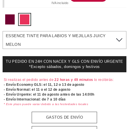
IVA incluido
ESSENCE TINTE PARA LABIOS Y MEJILLAS JUICY
MELON
TU PEDIDO EN 24H CON NACEX Y GLS CON ENVÍO URGENTE
*Excepto sábados, domingos y festivos
Si realizas el pedido antes de
22 horas y 49 minutos
lo recibirás:
- Envío Economy GLS: el
11, 12 o 13 de agosto
- Envío Normal: el
11 o el 12 de agosto
- Envío Urgente: el
11 de agosto antes de las 14:00h
- Envío Internacional: de 7 a 10 días
* Este plazo puede variar debido a las festividades locales
GASTOS DE ENVÍO