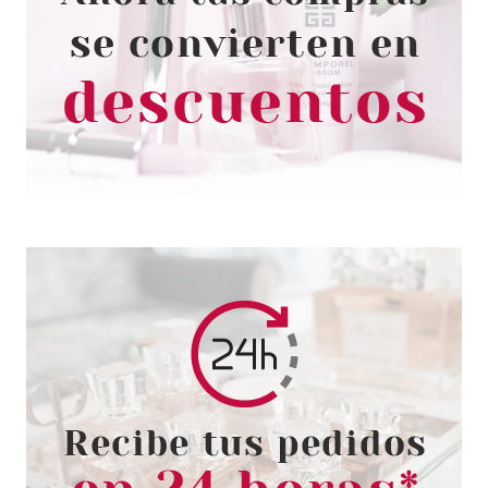
CATRICE COLORETE LIQUIDO
BRILLANTE SOFT EMBRACE 01
ROSY GLOW 7,8 ML
Pvr 5.79€
desde
5.05€
-13%
ESSENCE
ESSENCE POLLY POCKET
COLORETE EN STICK