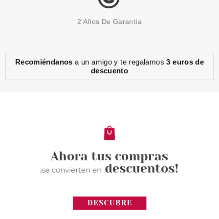
2 Años De Garantía
Recomiéndanos
a un amigo y te regalamos
3 euros de
descuento
ESSENCE
ESSENCE GLIMMER IN A
BUBBLE BALSAMO PARA
LABIOS Y MEJILLAS CON
EFECTO PH 2,4 G
Pvr 3.89€
desde
3.36€
-14%