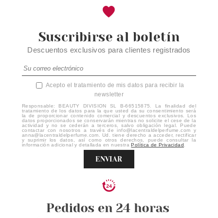
Suscribirse al boletín
Descuentos exclusivos para clientes registrados
Acepto el tratamiento de mis datos para recibir la
newsletter
Responsable: BEAUTY DIVISION SL B-66515875. La finalidad del
tratamiento de los datos para la que usted da su consentimiento será
la de proporcionar contenido comercial y descuentos exclusivos. Los
datos proporcionados se conservarán mientras no solicite el cese de la
actividad y no se cederán a terceros, salvo obligación legal. Puede
contactar con nosotros a través de info@lacentraldelperfume.com y
anna@lacentraldelperfume.com. Ud. tiene derecho a acceder, rectificar
y suprimir los datos, así como otros derechos, puede consultar la
información adicional y detallada en nuestra
Política de Privacidad
.
ENVIAR