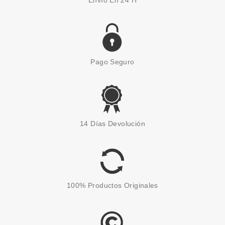
Pago Seguro
CATRICE
CATRICE COLORETE LIQUIDO
14 Días Devolución
BRILLANTE SOFT EMBRACE 02
MULBERRY GLOW 7,8 ML
Pvr 5.79€
desde
5.05€
-13%
100% Productos Originales