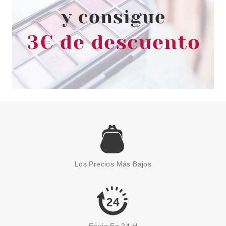
ESSENCE
ESSENCE FEELIN' COMFY DUO
DE COLORETES EN BÁLSAMO
Los Precios Más Bajos
3.9 GR
Pvr 3.89€
desde
3.25€
-16%
Envío En 24 H