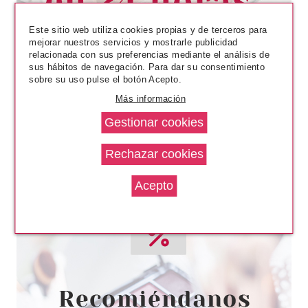
Pvr 3.79€
desde
3.15€
-17%
Este sitio web utiliza cookies propias y de terceros para
mejorar nuestros servicios y mostrarle publicidad
relacionada con sus preferencias mediante el análisis de
sus hábitos de navegación. Para dar su consentimiento
sobre su uso pulse el botón Acepto.
Más información
CATRICE
CATRICE SEEKING FLOWERS
COLORETE EN BARRA Y
BROCHA 02
Pvr 5.99€
desde
4.97€
-17%