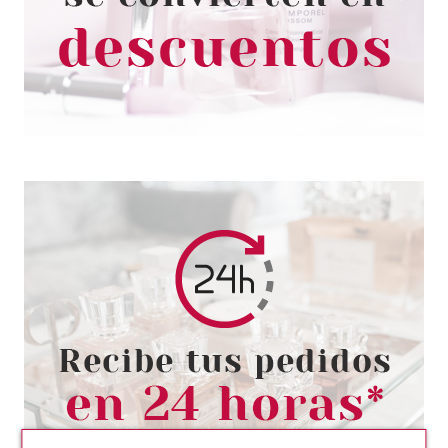
Pvr 1.89€
desde
1.59€
-16%
ESSENCE
ESSENCE GEL NAIL COLOUR
ESMALTE DE UÑAS 79 GRAPE
ESCAPE
Pvr 1.99€
desde
1.70€
-15%