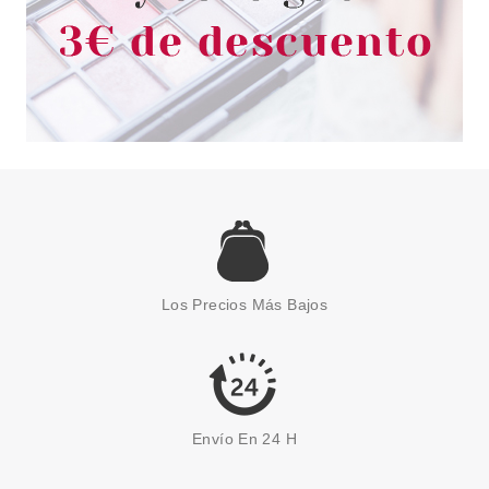
ESSENCE
ESSENCE GEL NAIL COLOUR
ESMALTE DE UÑAS 01 GLOSS
Los Precios Más Bajos
'N ROLL
Pvr 1.99€
desde
1.50€
-25%
Envío En 24 H