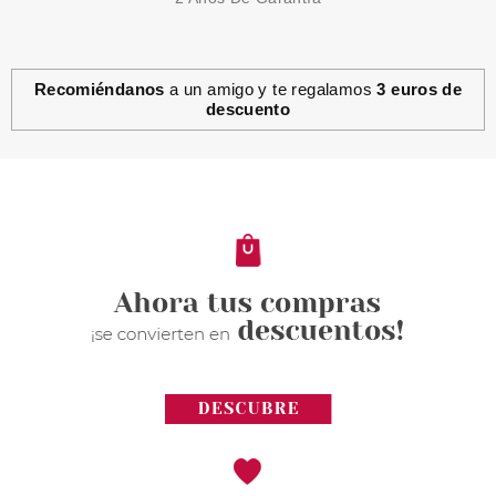
Recomiéndanos
a un amigo y te regalamos
3 euros de
descuento
ESSENCE
ESSENCE GEL NAIL COLOUR
ESMALTE DE UÑAS 80 MAUVE
OVER DARLING
Pvr 1.99€
desde
1.72€
-14%