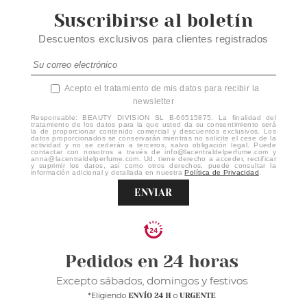
Suscribirse al boletín
Descuentos exclusivos para clientes registrados
Acepto el tratamiento de mis datos para recibir la
newsletter
Responsable: BEAUTY DIVISION SL B-66515875. La finalidad del
tratamiento de los datos para la que usted da su consentimiento será
la de proporcionar contenido comercial y descuentos exclusivos. Los
datos proporcionados se conservarán mientras no solicite el cese de la
actividad y no se cederán a terceros, salvo obligación legal. Puede
contactar con nosotros a través de info@lacentraldelperfume.com y
anna@lacentraldelperfume.com. Ud. tiene derecho a acceder, rectificar
y suprimir los datos, así como otros derechos, puede consultar la
información adicional y detallada en nuestra
Política de Privacidad
.
ENVIAR