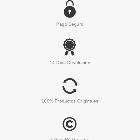
Pago Seguro
ESSENCE
ESSENCE STAMPY DESIGNS
14 Días Devolución
PLANTILLAS ESTAMPADO
Pvr 2.49€
desde
2.10€
-16%
100% Productos Originales
2 Años De Garantía