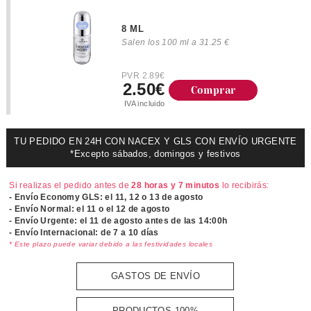
8 ML
Salen los 100 ml a 31.25 €
PVR 2.89€
2.50€
Comprar
IVA incluido
TU PEDIDO EN 24H CON NACEX Y GLS CON ENVÍO URGENTE
*Excepto sábados, domingos y festivos
Si realizas el pedido antes de
28 horas y 7 minutos
lo recibirás:
- Envío Economy GLS: el
11, 12 o 13 de agosto
- Envío Normal: el
11 o el 12 de agosto
- Envío Urgente: el
11 de agosto antes de las 14:00h
- Envío Internacional: de 7 a 10 días
* Este plazo puede variar debido a las festividades locales
GASTOS DE ENVÍO
PRODUCTOS 100%