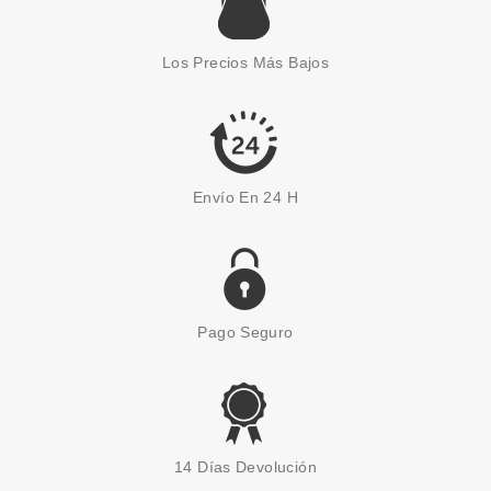
ESSENCE JELLY JEWELS
TOPPER SOMBRA DE OJOS 01
Los Precios Más Bajos
GOLDEN GLAM
Pvr 4.19€
desde
3.64€
-13%
Envío En 24 H
Pago Seguro
ESSENCE
ESSENCE KAJAL LÁPIZ DE
14 Días Devolución
OJOS 25 FEEL THE MARI-TIME