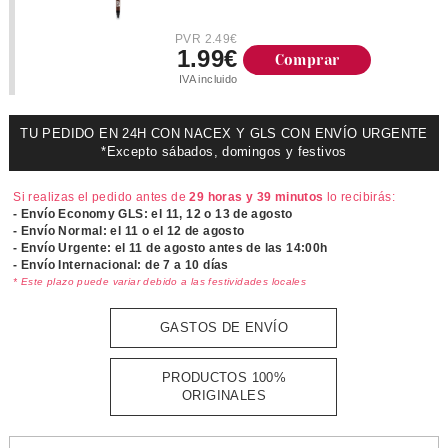
PVR 2.49€
1.99€
Comprar
IVA incluido
TU PEDIDO EN 24H CON NACEX Y GLS CON ENVÍO URGENTE
*Excepto sábados, domingos y festivos
Si realizas el pedido antes de
29 horas y 39 minutos
lo recibirás:
- Envío Economy GLS: el
11, 12 o 13 de agosto
- Envío Normal: el
11 o el 12 de agosto
- Envío Urgente: el
11 de agosto antes de las 14:00h
- Envío Internacional: de 7 a 10 días
* Este plazo puede variar debido a las festividades locales
GASTOS DE ENVÍO
PRODUCTOS 100%
ORIGINALES