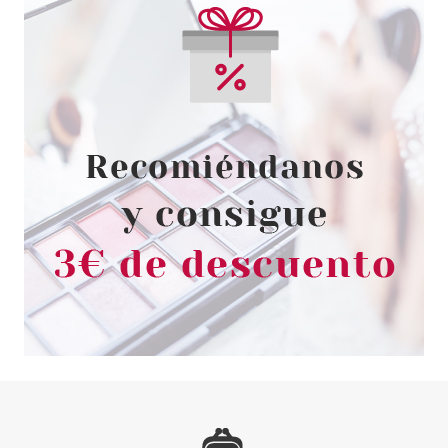
ESSENCE
ESSENCE PERFILADOR DE
OJOS LONG LASTING 34
SPARKLING BLACK
Pvr 1.89€
desde
1.59€
-16%
ESSENCE