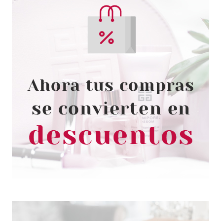
ESSENCE
ESSENCE SUPERLAST
PERFILADOR CEJAS 24H
WATERFOOL 20 BROWN
Pvr 2.49€
desde
1.84€
-26%