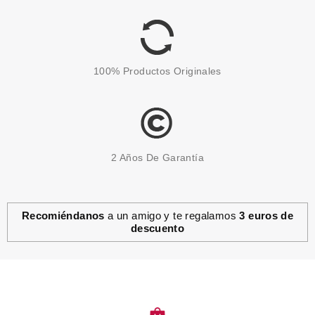
Pvr 1.29€
desde
1.10€
-15%
100% Productos Originales
2 Años De Garantía
Recomiéndanos
a un amigo y te regalamos
3 euros de
descuento
ESSENCE
ESSENCE SOMBRA DE OJOS
PEARL 18 MINT
Pvr 2.49€
desde
2.14€
-14%