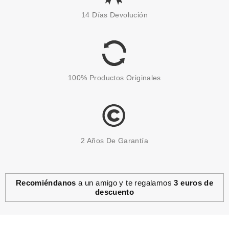
ESSENCE JUICY BOMB
14 Días Devolución
BÁLSAMO DE LABIOS 03 TIME
TO PITAYA
Pvr 2.99€
desde
2.49€
-17%
100% Productos Originales
2 Años De Garantía
Recomiéndanos
a un amigo y te regalamos
3 euros de
descuento
ESSENCE
ESSENCE VINTAGE BEACH
BÁLSAMO LABIAL DE COCO 01
A COCONUT KINDA LIFE 10 ML