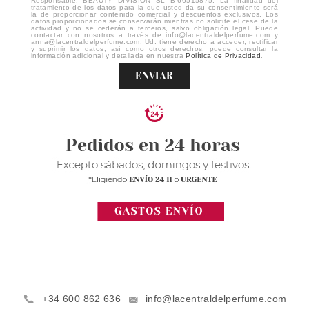
Responsable: BEAUTY DIVISION SL B-66515875. La finalidad del
tratamiento de los datos para la que usted da su consentimiento será
la de proporcionar contenido comercial y descuentos exclusivos. Los
datos proporcionados se conservarán mientras no solicite el cese de la
actividad y no se cederán a terceros, salvo obligación legal. Puede
contactar con nosotros a través de info@lacentraldelperfume.com y
anna@lacentraldelperfume.com. Ud. tiene derecho a acceder, rectificar
y suprimir los datos, así como otros derechos, puede consultar la
información adicional y detallada en nuestra
Política de Privacidad
.
ENVIAR
+34 600 862 636
info@lacentraldelperfume.com