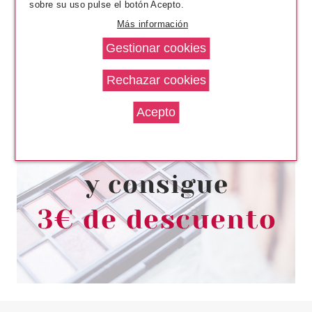
sobre su uso pulse el botón Acepto.
Más información
ESSENCE
ESSENCE 8H MATTE CONFORT
PERFILADOR DE LABIOS 12
CUSHION TALK
Pvr 2.29€
desde
1.90€
-17%