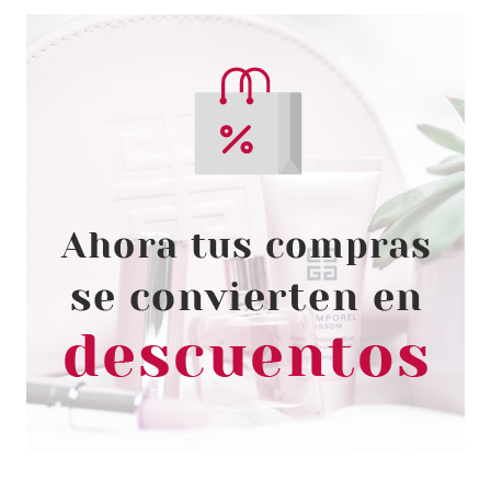
ESSENCE
ESSENCE TINTED KISS TINTE
LABIAL HIDRATANTE 03 CORAL
COLADA
Pvr 3.79€
desde
3.40€
-10%