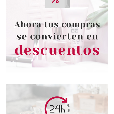
ESSENCE
ESSENCE UV GEL NAIL
LIMPIADOR PARA UÑAS DE GEL
110 ML
Pvr 3.79€
desde
3.27€
-14%