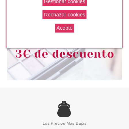
ARDELL NAIL ADDICT UÑAS
POSTIZAS NATURAL SQUARED
desde
6.94€
SOKO READY
SOKO READY BODY
GEMSTONES 60 STICKERS
Los Precios Más Bajos
Pvr 5.72€
desde