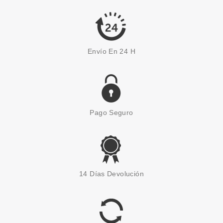
2.75€
-52%
Envío En 24 H
Pago Seguro
UBU
UBU ACE OF NAILS LIMA
14 Días Devolución
PULIDORA Y LIMA DE GRANO
FINO
Pvr 4.90€
desde
1.85€
-62%