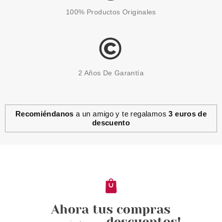
100% Productos Originales
2 Años De Garantía
Recomiéndanos
a un amigo y te regalamos
3 euros de
descuento
ESSENCE
ESSENCE UÑAS POSTIZAS
PRESS-ON WHAT THE FAKE! 04
BARE WHITE
Pvr 5.29€
desde
4.57€
-14%