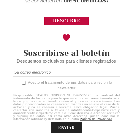
Suscribirse al boletín
Descuentos exclusivos para clientes registrados
Acepto el tratamiento de mis datos para recibir la
newsletter
Responsable: BEAUTY DIVISION SL B-66515875. La finalidad del
tratamiento de los datos para la que usted da su consentimiento será
la de proporcionar contenido comercial y descuentos exclusivos. Los
datos proporcionados se conservarán mientras no solicite el cese de la
actividad y no se cederán a terceros, salvo obligación legal. Puede
contactar con nosotros a través de info@lacentraldelperfume.com y
anna@lacentraldelperfume.com. Ud. tiene derecho a acceder, rectificar
y suprimir los datos, así como otros derechos, puede consultar la
información adicional y detallada en nuestra
Política de Privacidad
.
ENVIAR