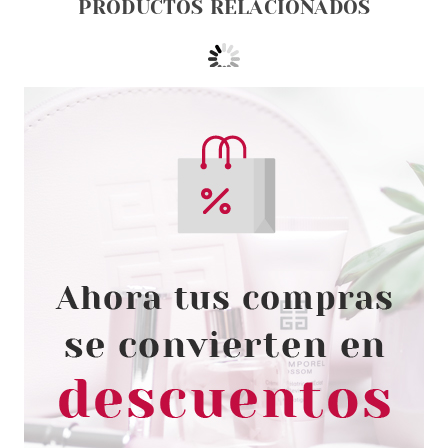
PRODUCTOS RELACIONADOS
ESSENCE
ESSENCE CORRECTOR
CAMOUFLAGE+ MATT
WATERPROOF 240 8 ML
Pvr 3.59€
desde
2.99€
-17%