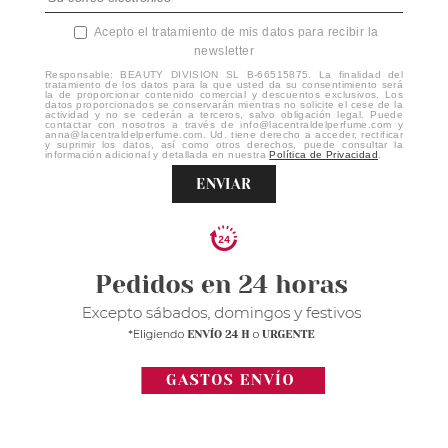
Acepto el tratamiento de mis datos para recibir la
newsletter
Responsable: BEAUTY DIVISION SL B-66515875. La finalidad del
tratamiento de los datos para la que usted da su consentimiento será
la de proporcionar contenido comercial y descuentos exclusivos. Los
datos proporcionados se conservarán mientras no solicite el cese de la
actividad y no se cederán a terceros, salvo obligación legal. Puede
contactar con nosotros a través de info@lacentraldelperfume.com y
anna@lacentraldelperfume.com. Ud. tiene derecho a acceder, rectificar
y suprimir los datos, así como otros derechos, puede consultar la
información adicional y detallada en nuestra
Política de Privacidad
.
ENVIAR