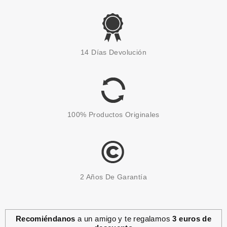
ESSENCE
ESSENCE CIAO! COLORETE
14 Días Devolución
ILUMINADOR 5.70 GR
Pvr 4.59€
desde
4.05€
-12%
100% Productos Originales
2 Años De Garantía
Recomiéndanos
a un amigo y te regalamos
3 euros de