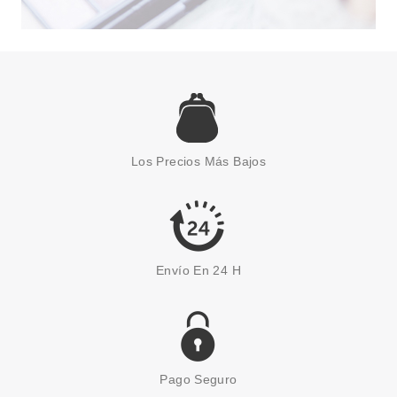
ESSENCE
ESSENCE POLVOS
COMPACTOS MATIFICANTES 04
PERFECT BEIGE 0.42oz/ 12g
Los Precios Más Bajos
Pvr 3.59€
desde
2.89€
-19%
Envío En 24 H
Pago Seguro