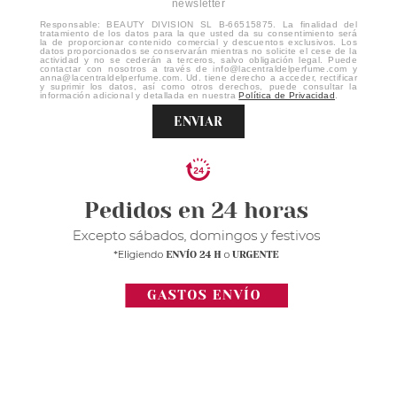
newsletter
Responsable: BEAUTY DIVISION SL B-66515875. La finalidad del
tratamiento de los datos para la que usted da su consentimiento será
la de proporcionar contenido comercial y descuentos exclusivos. Los
datos proporcionados se conservarán mientras no solicite el cese de la
actividad y no se cederán a terceros, salvo obligación legal. Puede
contactar con nosotros a través de info@lacentraldelperfume.com y
anna@lacentraldelperfume.com. Ud. tiene derecho a acceder, rectificar
y suprimir los datos, así como otros derechos, puede consultar la
información adicional y detallada en nuestra
Política de Privacidad
.
ENVIAR