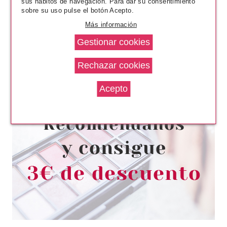
sus hábitos de navegación. Para dar su consentimiento
sobre su uso pulse el botón Acepto.
Más información
ESSENCE
ESSENCE HARLEY QUINN
BARRA DE LABIOS JELLY 01
PSYCHO PINK
Pvr 3.79€
desde
3.30€
-13%