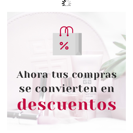
ESSENCE
ESSENCE LIP CARE BOOSTER
EXFOLIANTE LABIAL 11 G
Pvr 2.99€
desde
2.11€
-29%