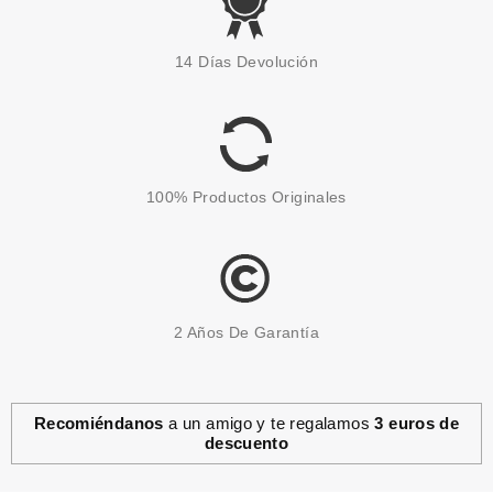
ESSENCE
ESSENCE PERFILADOR DE
14 Días Devolución
LABIOS SOFT CONTOURING 06
UNDER MY SKIN 1.2GR
Pvr 1.29€
desde
1.15€
-11%
100% Productos Originales
2 Años De Garantía
Recomiéndanos
a un amigo y te regalamos
3 euros de
descuento
ESSENCE
ESSENCE BRILLO DE LABIOS