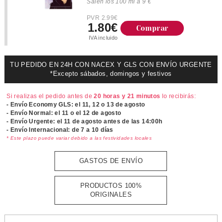
Salen los 100 ml a 9 €
PVR 2.99€
1.80€
Comprar
IVA incluido
TU PEDIDO EN 24H CON NACEX Y GLS CON ENVÍO URGENTE
*Excepto sábados, domingos y festivos
Si realizas el pedido antes de
20 horas y 21 minutos
lo recibirás:
- Envío Economy GLS: el
11, 12 o 13 de agosto
- Envío Normal: el
11 o el 12 de agosto
- Envío Urgente: el
11 de agosto antes de las 14:00h
- Envío Internacional: de 7 a 10 días
* Este plazo puede variar debido a las festividades locales
GASTOS DE ENVÍO
PRODUCTOS 100%
ORIGINALES