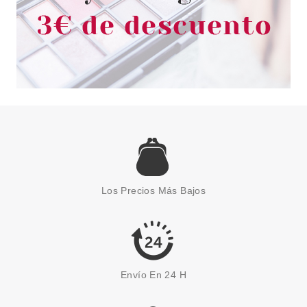
ESSENCE
ESSENCE EXFOLIANTE LABIAL
LIP CARE SUGAR SCRUB 02
Los Precios Más Bajos
MATCHA LATTE 9 GR
Pvr 3.79€
desde
3.15€
-17%
Envío En 24 H