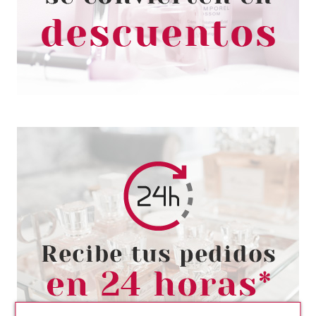
Pvr 3.59€
desde
3.10€
-14%
Avisarme
ESSENCE
ESSENCE SPRAY HIDRATANTE
BOUNCY PLUMP DEWY 50 ML
Pvr 4.19€
desde
3.65€
-13%