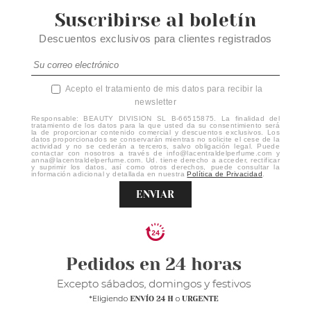
Suscribirse al boletín
Descuentos exclusivos para clientes registrados
Acepto el tratamiento de mis datos para recibir la
newsletter
Responsable: BEAUTY DIVISION SL B-66515875. La finalidad del
tratamiento de los datos para la que usted da su consentimiento será
la de proporcionar contenido comercial y descuentos exclusivos. Los
datos proporcionados se conservarán mientras no solicite el cese de la
actividad y no se cederán a terceros, salvo obligación legal. Puede
contactar con nosotros a través de info@lacentraldelperfume.com y
anna@lacentraldelperfume.com. Ud. tiene derecho a acceder, rectificar
y suprimir los datos, así como otros derechos, puede consultar la
información adicional y detallada en nuestra
Política de Privacidad
.
ENVIAR