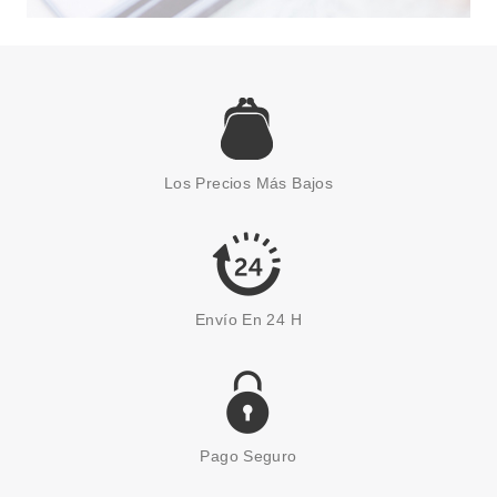
ESSENCE
ESSENCE THE GAME EDIT
BÁLSAMO PARA MEJILLAS
Los Precios Más Bajos
EFECTO PH
Pvr 3.79€
desde
3.15€
-17%
Envío En 24 H
Pago Seguro