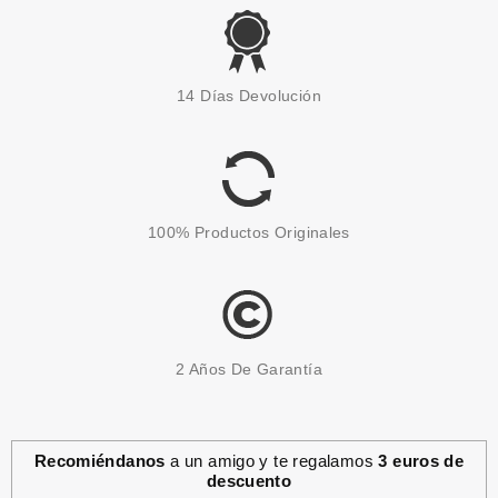
ESSENCE
ESSENCE UP POLVOS
14 Días Devolución
COMPACTOS CORRECTORES
DE COLOR
Pvr 4.19€
desde
3.55€
-15%
100% Productos Originales
2 Años De Garantía
Recomiéndanos
a un amigo y te regalamos
3 euros de
descuento
ESSENCE