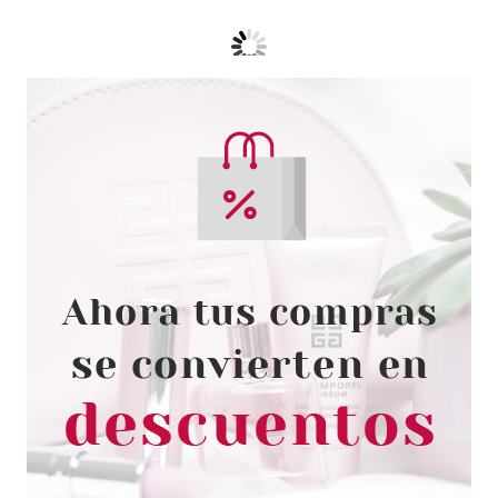
ESSENCE
ESSENCE HARLEY QUINN
ILUMINADOR EN BARRA 28 G
Pvr 6.99€
desde
6.05€
-13%