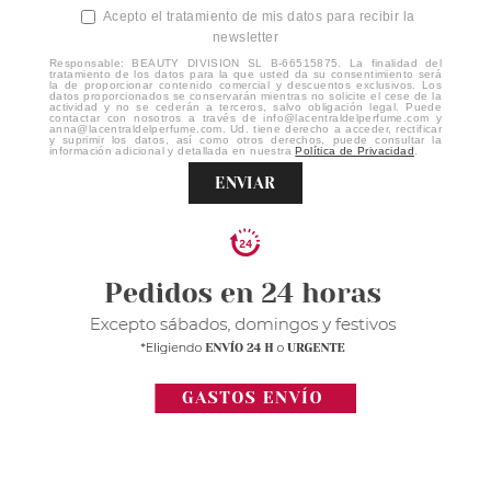
Acepto el tratamiento de mis datos para recibir la
newsletter
Responsable: BEAUTY DIVISION SL B-66515875. La finalidad del
tratamiento de los datos para la que usted da su consentimiento será
la de proporcionar contenido comercial y descuentos exclusivos. Los
datos proporcionados se conservarán mientras no solicite el cese de la
actividad y no se cederán a terceros, salvo obligación legal. Puede
contactar con nosotros a través de info@lacentraldelperfume.com y
anna@lacentraldelperfume.com. Ud. tiene derecho a acceder, rectificar
y suprimir los datos, así como otros derechos, puede consultar la
información adicional y detallada en nuestra
Política de Privacidad
.
ENVIAR