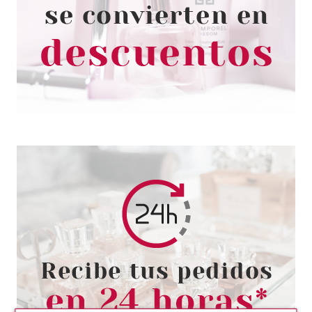
LÍQUIDA 8H MATTE 15 VINTAGE
ROSE
Pvr 3.79€
desde
3.11€
-18%
ESSENCE
ESSENCE DISNEY MICKEY &
FRIENDS BÁLSAMO LABIAL 01
Pvr 3.79€
desde