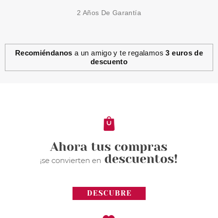
2 Años De Garantía
Recomiéndanos
a un amigo y te regalamos
3 euros de
descuento
ESSENCE
ESSENCE SUPER PEPTIDE
BALSAMO LABIAL 02 PINKIFIED
Pvr 3.79€
desde
3.27€
-14%