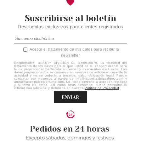
Suscribirse al boletín
Descuentos exclusivos para clientes registrados
Acepto el tratamiento de mis datos para recibir la
newsletter
Responsable: BEAUTY DIVISION SL B-66515875. La finalidad del
tratamiento de los datos para la que usted da su consentimiento será
la de proporcionar contenido comercial y descuentos exclusivos. Los
datos proporcionados se conservarán mientras no solicite el cese de la
actividad y no se cederán a terceros, salvo obligación legal. Puede
contactar con nosotros a través de info@lacentraldelperfume.com y
anna@lacentraldelperfume.com. Ud. tiene derecho a acceder, rectificar
y suprimir los datos, así como otros derechos, puede consultar la
información adicional y detallada en nuestra
Política de Privacidad
.
ENVIAR