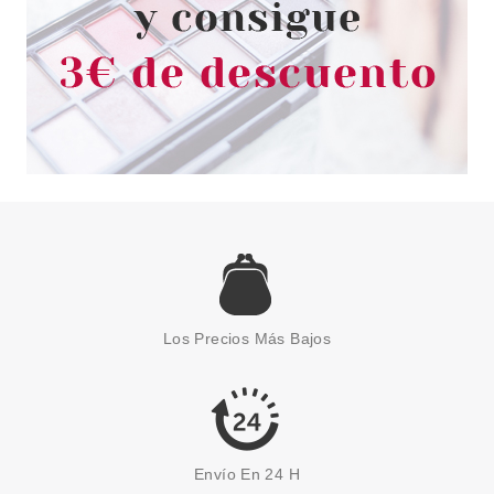
ESSENCE
ESSENCE BARRA DE LABIOS
SATINADA SATIN GLOW 03
ROSE AND SHINE 3.50 GR
Los Precios Más Bajos
Pvr 3.59€
desde
3.10€
-14%
Envío En 24 H