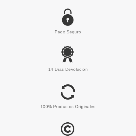
Pago Seguro
ESSENCE
ESSENCE BALSAMO LABIAL
14 Días Devolución
MINI SHEER 04 I AM CHARMING
Pvr 3.05€
desde
2.65€
-13%
100% Productos Originales