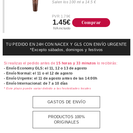
Salen los 100 ml a 14.5 €
PVR 1.79€
1.45€
Comprar
IVA incluido
TU PEDIDO EN 24H CON NACEX Y GLS CON ENVÍO URGENTE
*Excepto sábados, domingos y festivos
Si realizas el pedido antes de
15 horas y 33 minutos
lo recibirás:
- Envío Economy GLS: el
11, 12 o 13 de agosto
- Envío Normal: el
11 o el 12 de agosto
- Envío Urgente: el
11 de agosto antes de las 14:00h
- Envío Internacional: de 7 a 10 días
* Este plazo puede variar debido a las festividades locales
GASTOS DE ENVÍO
PRODUCTOS 100%
ORIGINALES