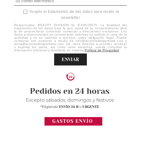
Acepto el tratamiento de mis datos para recibir la
newsletter
Responsable: BEAUTY DIVISION SL B-66515875. La finalidad del
tratamiento de los datos para la que usted da su consentimiento será
la de proporcionar contenido comercial y descuentos exclusivos. Los
datos proporcionados se conservarán mientras no solicite el cese de la
actividad y no se cederán a terceros, salvo obligación legal. Puede
contactar con nosotros a través de info@lacentraldelperfume.com y
anna@lacentraldelperfume.com. Ud. tiene derecho a acceder, rectificar
y suprimir los datos, así como otros derechos, puede consultar la
información adicional y detallada en nuestra
Política de Privacidad
.
ENVIAR