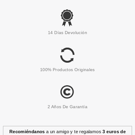
ESSENCE
ESSENCE HARLEY QUINN
14 Días Devolución
JOYAS FACIALES
Pvr 3.99€
desde
3.45€
-14%
100% Productos Originales
2 Años De Garantía
Recomiéndanos
a un amigo y te regalamos
3 euros de