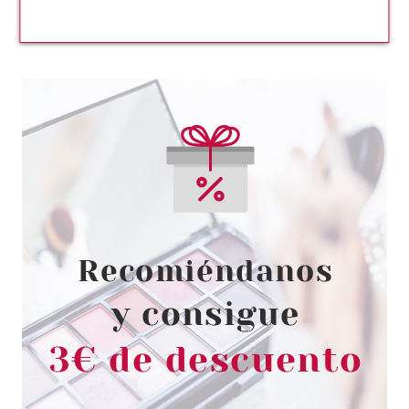
ESSENCE
ESSENCE BRUMA HIDRATANTE
PRE-BASE MY POWER IS 03 I'M
ON FIRE 60 ML
Pvr 6.29€
desde
5.20€
-17%