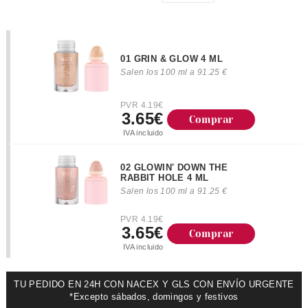
01 GRIN & GLOW 4 ML
Salen los 100 ml a 91.25 €
PVR 4.19€
3.65€
Comprar
IVA incluido
02 GLOWIN' DOWN THE
RABBIT HOLE 4 ML
Salen los 100 ml a 91.25 €
PVR 4.19€
3.65€
Comprar
IVA incluido
TU PEDIDO EN 24H CON NACEX Y GLS CON ENVÍO URGENTE
*Excepto sábados, domingos y festivos