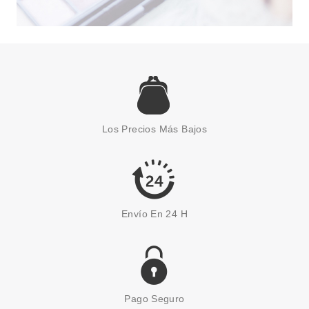
ESSENCE
ESSENCE CORRECTOR
ILUMINADOR CORRECT &
CONCEAL 30 TAN 3.50 ML
Los Precios Más Bajos
Pvr 3.59€
desde
2.99€
-17%
Envío En 24 H
Pago Seguro