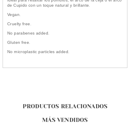
Ideal para resaltar los pómulos, el arco de la ceja o el arco
de Cupido con un toque natural y brillante.
Vegan.
Cruelty free.
No parabenes added.
Gluten free.
No microplastic particles added.
PRODUCTOS RELACIONADOS
MÁS VENDIDOS