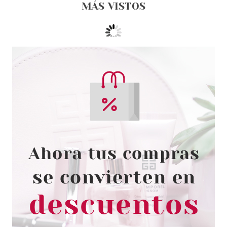
MÁS VISTOS
ESSENCE
ESSENCE THE GAME EDIT
BÁLSAMO PARA MEJILLAS
EFECTO PH
Pvr 3.79€
desde
3.15€
-17%