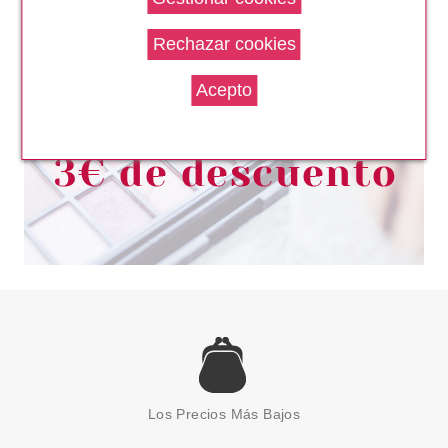
GIOIA EDP 30 ML VP.
Pvr 52.00€
desde
34.90€
-33%
GIORGIO ARMANI
EMPORIO ARMANI
SHE/ELLA/LEI/ HER EDP 100 ML
Los Precios Más Bajos
Pvr 95.00€
desde