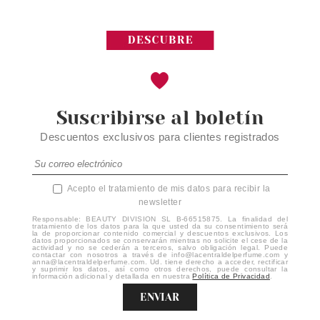
Suscribirse al boletín
Descuentos exclusivos para clientes registrados
Acepto el tratamiento de mis datos para recibir la
newsletter
Responsable: BEAUTY DIVISION SL B-66515875. La finalidad del
tratamiento de los datos para la que usted da su consentimiento será
la de proporcionar contenido comercial y descuentos exclusivos. Los
datos proporcionados se conservarán mientras no solicite el cese de la
actividad y no se cederán a terceros, salvo obligación legal. Puede
contactar con nosotros a través de info@lacentraldelperfume.com y
anna@lacentraldelperfume.com. Ud. tiene derecho a acceder, rectificar
y suprimir los datos, así como otros derechos, puede consultar la
información adicional y detallada en nuestra
Política de Privacidad
.
ENVIAR