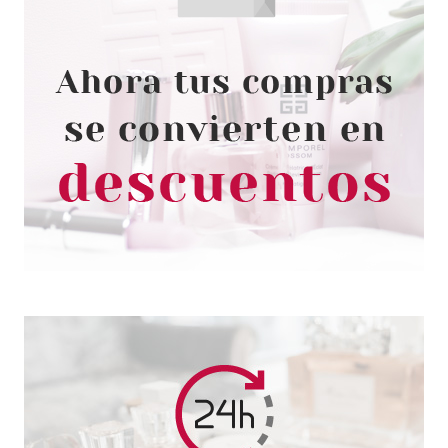
GIORGIO ARMANI
GIORGIO ARMANI SI EDP 50 ML
Pvr 81.00€
desde
57.95€
-28%