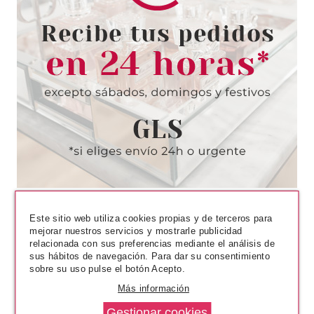
GIORGIO ARMANI
GIORGIO ARMANI SI EDP 30 ML
Pvr 59.00€
desde
42.40€
-28%
Este sitio web utiliza cookies propias y de terceros para
mejorar nuestros servicios y mostrarle publicidad
relacionada con sus preferencias mediante el análisis de
sus hábitos de navegación. Para dar su consentimiento
sobre su uso pulse el botón Acepto.
Más información
GIORGIO ARMANI
GIORGIO ARMANI ACQUA DI