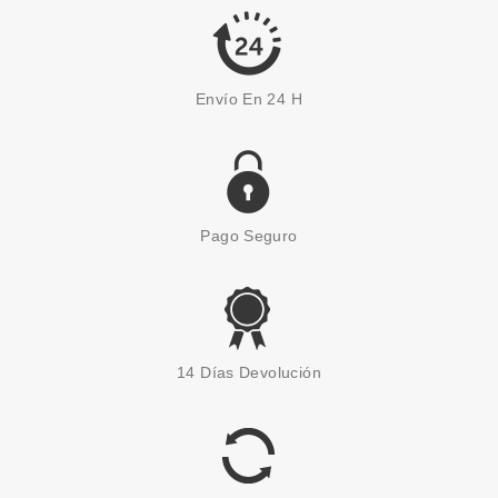
46.80€
-51%
Envío En 24 H
Pago Seguro
VALENTINO
VALENTINO VOCE VIVA
14 Días Devolución
INTENSE EDP 30 ML VP
desde
54.95€