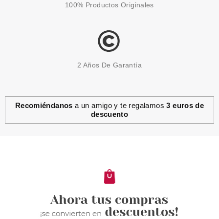
100% Productos Originales
2 Años De Garantía
Recomiéndanos
a un amigo y te regalamos
3 euros de
descuento
GIORGIO ARMANI
GIORGIO ARMANI ACQUA DI
GIOIA EDP 50 ML
Pvr 99.00€
desde
50.70€
-49%