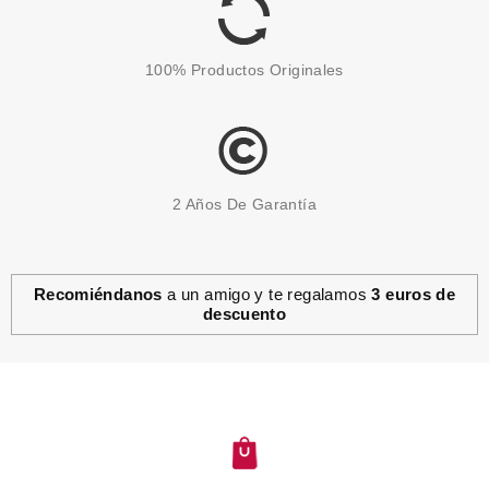
0.95€
-41%
100% Productos Originales
2 Años De Garantía
Recomiéndanos
a un amigo y te regalamos
3 euros de
descuento
UBU
UBU DOLL FACE PACK 12
ESPONJAS DE MAQUILLAJE
Pvr 4.99€
desde
3.99€
-20%