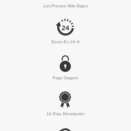
ANGULAR PARA COLORETE EN
Los Precios Más Bajos
POLVO
Pvr 7.95€
desde
3.95€
-50%
Envío En 24 H
Pago Seguro
PRIMROSE HILL
ESPEJO DE BOLSO DISEÑO
14 Días Devolución
PÁJAROS
Pvr 1.60€
desde