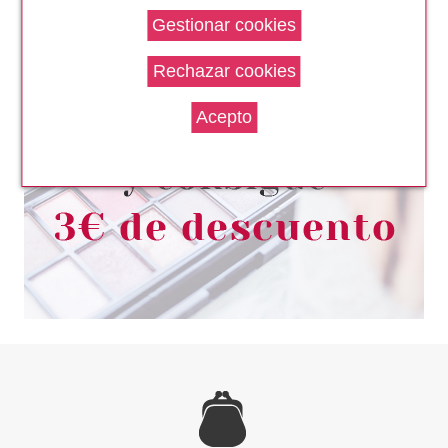
REAL TECHNIQUES
REAL TECHNIQUES BROCHAS
ARTIST ESSENTIALS
Pvr 25.99€
desde
18.50€
-29%
UBU
UBU BERRY BLUSH BROCHA