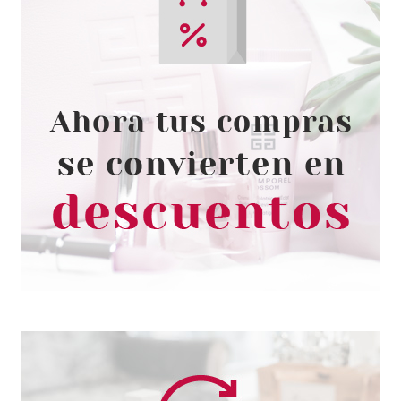
LOTTIE LONDON
LOTTIE LONDON ESMALTE DE
UÑAS ROAD TRIP GOLD 12 ML
Pvr 11.55€
desde
4.50€
-61%