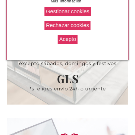
Más información
ULTRA SUAVE
Pvr 7.99€
desde
5.65€
-29%
REAL TECHNIQUES
REAL TECHNIQUES BROCHA
PARA COLORETE EN POLVO
Pvr 13.95€
desde