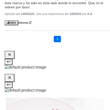
ésta marca y ha sido en ésta web donde lo encontré. Que no lo 
retiren por favor.
Opinión del
14/9/2020
, tras una experiencia del
1/9/2020
por
A.A.
ESSENCE
ESSENCE APLICADOR
Útil
(0)
Informe
PIGMENTO THE SILI HELPERS
01 GLITTER & PIGMENT
APPLICATOR
Pvr 1.89€
desde
1
1.58€
-16%