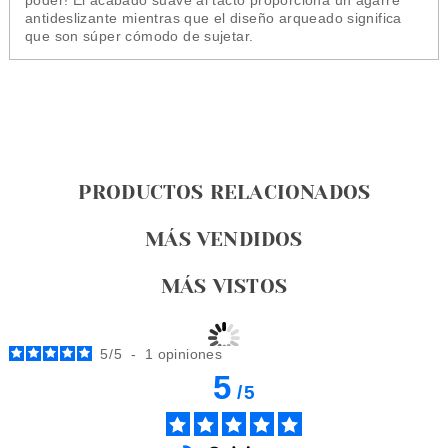
poder!
El acabado suave al tacto proporciona un agarre
antideslizante mientras que el diseño arqueado significa
que son súper cómodo de sujetar.
PRODUCTOS RELACIONADOS
MÁS VENDIDOS
MÁS VISTOS
5
/
5
-
1
opiniones
5
/
5