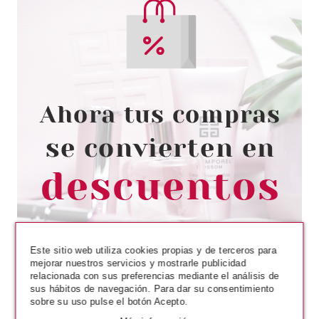
LOTTIE LONDON
LOTTIE LONDON
QUITAESMALTE LACQUER
TWIST POT 70 ML
Pvr 14.50€
desde
4.95€
-66%
Este sitio web utiliza cookies propias y de terceros para
mejorar nuestros servicios y mostrarle publicidad
relacionada con sus preferencias mediante el análisis de
UBU
sus hábitos de navegación. Para dar su consentimiento
sobre su uso pulse el botón Acepto.
UBU XXL SUPER SOFTY
BROCHA POLVO COMPACTO