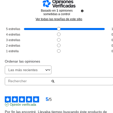
Basado en
1
opiniones
sometidas a control
Ver todas las reseñas de este sitio
5
estrellas
ESSENCE
4
estrellas
ESSENCE GOLDEN DAYS
3
estrellas
AHEAD JOYAS FACIALES MIX &
2
estrellas
MATCH
Pvr 3.79€
desde
1
estrella
2.95€
-22%
Ordenar las opiniones
5
/
5
Opinión verificada
Por fin las encontré. Llevaba tiempo buscando éste producto de 