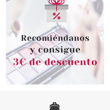
9.25€
-34%
LOTTIE LONDON
LOTTIE LONDON ESMALTE DE
UÑAS FORTUNE COOKIE
SILVER 12 ML
Pvr 11.55€
desde
4.50€
-61%