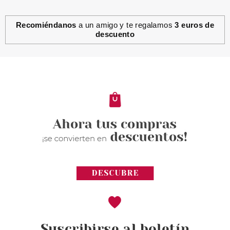
Recomiéndanos
a un amigo y te regalamos
3 euros de
descuento
UBU
UBU WONDER WHEEL RUEDA
DE 8 ESPONJAS APLICADORAS
Pvr 5.90€
desde
2.75€
-53%
Suscribirse al boletín