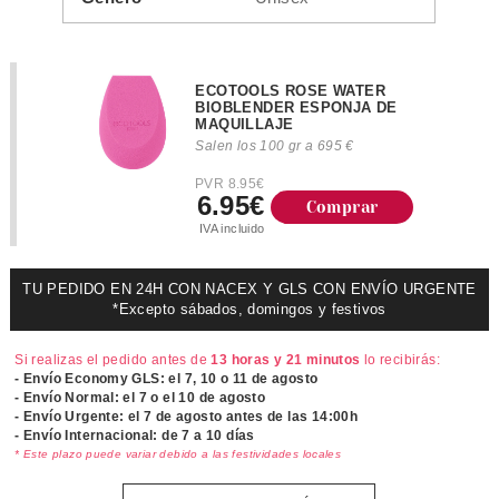
ECOTOOLS ROSE WATER
BIOBLENDER ESPONJA DE
MAQUILLAJE
Salen los 100 gr a 695 €
PVR 8.95€
6.95€
Comprar
IVA incluido
TU PEDIDO EN 24H CON NACEX Y GLS CON ENVÍO URGENTE
*Excepto sábados, domingos y festivos
Si realizas el pedido antes de
13 horas y 21 minutos
lo recibirás:
- Envío Economy GLS: el
7, 10 o 11 de agosto
- Envío Normal: el
7 o el 10 de agosto
- Envío Urgente: el
7 de agosto antes de las 14:00h
- Envío Internacional: de 7 a 10 días
* Este plazo puede variar debido a las festividades locales