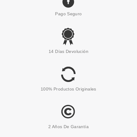
Pago Seguro
REAL TECHNIQUES
REAL TECHNIQUES ESPONJA
14 Días Devolución
PUFF MULTIUSOS MIRACLE 2
EN 1 + ESTUCHE VIAJE
Pvr 10.49€
desde
8.49€
-19%
100% Productos Originales
2 Años De Garantía