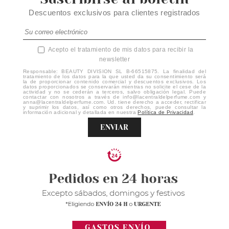
Descuentos exclusivos para clientes registrados
Acepto el tratamiento de mis datos para recibir la
newsletter
Responsable: BEAUTY DIVISION SL B-66515875. La finalidad del
tratamiento de los datos para la que usted da su consentimiento será
la de proporcionar contenido comercial y descuentos exclusivos. Los
datos proporcionados se conservarán mientras no solicite el cese de la
actividad y no se cederán a terceros, salvo obligación legal. Puede
contactar con nosotros a través de info@lacentraldelperfume.com y
anna@lacentraldelperfume.com. Ud. tiene derecho a acceder, rectificar
y suprimir los datos, así como otros derechos, puede consultar la
información adicional y detallada en nuestra
Política de Privacidad
.
ENVIAR