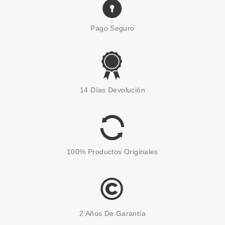
Pago Seguro
CHRISTIAN DIOR
CHRISTIAN DIORSHOW BLACK
14 Días Devolución
OUT WATERPROOF MASCARA
099 KOHL BLACK
Pvr 34.00€
desde
17.50€
-49%
100% Productos Originales
2 Años De Garantía