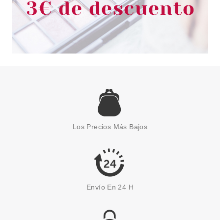
CHRISTIAN DIOR
CHRISTIAN DIOR DIOR
FOREVER SKIN CORRECT 7N
Los Precios Más Bajos
Pvr 45.50€
desde
31.12€
-32%
Envío En 24 H