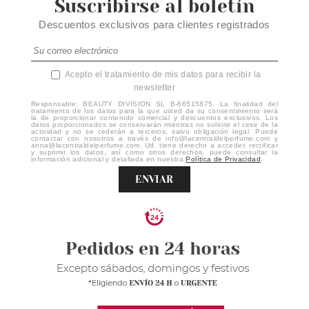
Suscribirse al boletín
Descuentos exclusivos para clientes registrados
Acepto el tratamiento de mis datos para recibir la
newsletter
Responsable: BEAUTY DIVISION SL B-66515875. La finalidad del
tratamiento de los datos para la que usted da su consentimiento será
la de proporcionar contenido comercial y descuentos exclusivos. Los
datos proporcionados se conservarán mientras no solicite el cese de la
actividad y no se cederán a terceros, salvo obligación legal. Puede
contactar con nosotros a través de info@lacentraldelperfume.com y
anna@lacentraldelperfume.com. Ud. tiene derecho a acceder, rectificar
y suprimir los datos, así como otros derechos, puede consultar la
información adicional y detallada en nuestra
Política de Privacidad
.
ENVIAR