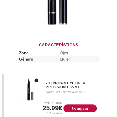
CARACTERÍSTICAS
Zona
Ojos
Género
Mujer
798 BROWN EYELINER
PRECISION 1.35 ML
Salen los 100 ml a 2599 €
PVR 39.00€
25.99€
Comprar
IVA incluido