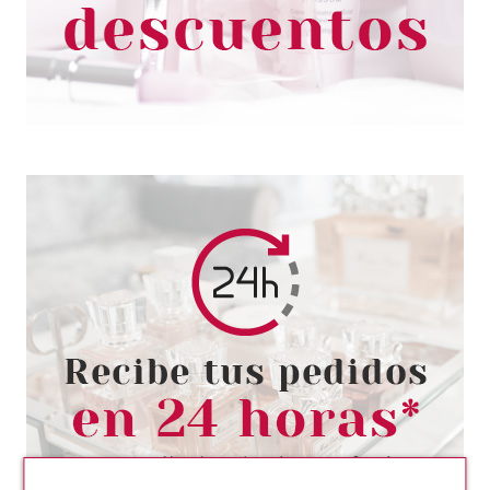
17.50€
-41%
CHRISTIAN DIOR
CHRISTIAN DIOR DIORSHOW
24H STYLO EYELINER 466
PEARLY BRONZE
Pvr 29.00€
desde
19.63€
-32%