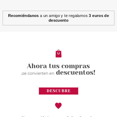
Recomiéndanos
a un amigo y te regalamos
3 euros de
descuento
CHRISTIAN DIOR
CHRISTIAN DIOR DIORSHOW
COLOUR GRAPHIST EYELINER
DUO 001 BLUE & PLATINUM
Pvr 36.00€
desde
23.60€
-34%