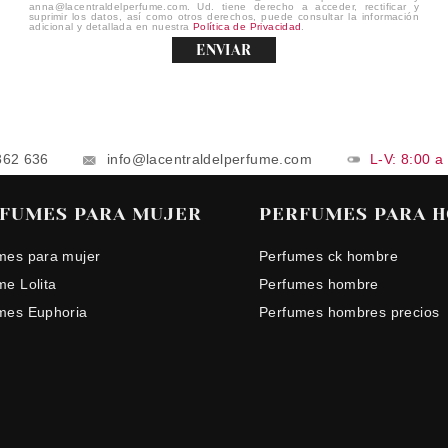
anna@lacentraldelperfume.com. Ud. tiene derecho a acceder, rectificar y
suprimir los datos, así como otros derechos, puede consultar la información
adicional y detallada en nuestra
Política de Privacidad
.
ENVIAR
862 636
info@lacentraldelperfume.com
L-V: 8:00 a
FUMES PARA MUJER
PERFUMES PARA 
mes para mujer
Perfumes ck hombre
me Lolita
Perfumes hombre
mes Euphoria
Perfumes hombres precios