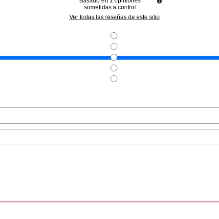
Basado en
1
opiniones
sometidas a control
N DIOR
CHRISTIAN DIOR
CHRIS
Ver todas las reseñas de este sitio
OR SAUVAGE
CHRISTIAN DIOR FAHRENHEIT
CHRISTIA
ALSAMO 100
AFTER SHAVE LOCION 100 ML
AFTER SHA
FLACON
desde
Pvr 67.00€
desde
Pvr 52.65€
9.99€
42.90€
-36%
-20%
.