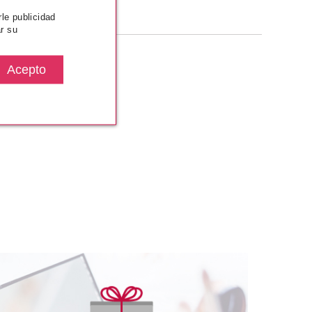
rle publicidad
r su