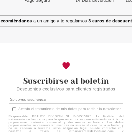
Pago Seguro
14 Días Devolución
100
ecomiéndanos
a un amigo y te regalamos
3 euros de descuen
Suscribirse al boletín
Descuentos exclusivos para clientes registrados
Acepto el tratamiento de mis datos para recibir la newsletter
Responsable: BEAUTY DIVISION SL B-66515875. La finalidad del
tratamiento de los datos para la que usted da su consentimiento será la de
proporcionar contenido comercial y descuentos exclusivos. Los datos
proporcionados se conservarán mientras no solicite el cese de la actividad y
no se cederán a terceros, salvo obligación legal. Puede contactar con
nosotros a través de info@lacentraldelperfume.com y