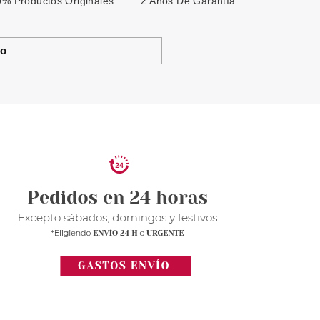
% Productos Originales
2 Años De Garantía
to