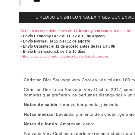
TU PEDIDO EN 24H CON NACEX Y GLS CON ENVÍO UR
Si realizas el pedido antes de
17 horas y 3 minutos
lo recibirás:
- Envío Economy GLS: el
11, 12 o 13 de agosto
- Envío Normal: el
11 o el 12 de agosto
- Envío Urgente: el
11 de agosto antes de las 14:00h
- Envío Internacional: de 7 a 10 días
* Este plazo puede variar debido a las festividades locales
Christian Dior Sauvage very Cool eau de toilette 100 m
Christian Dior lanza Sauvage Very Cool en 2017, como
hombres que prefieren los perfumes distinguidos y uni
Notas de salida
: toronja, bergamota, pimienta.
Notas medias:
Lavanda, pimienta de sichuan, geranio, 
Notas de fondo:
Ambroxan, cedro.
Sauvage Very Cool es un perfume recomendado para tod