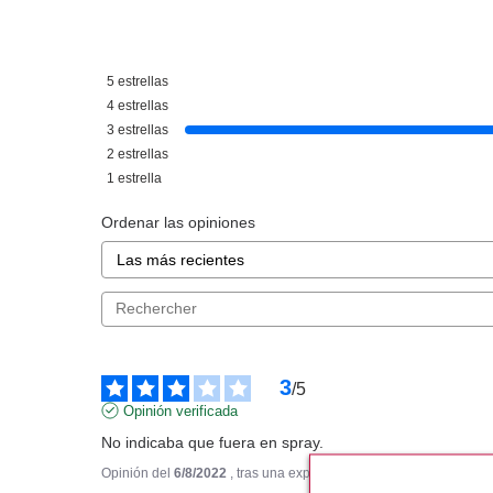
CHRISTIAN DIOR
CHRISTIA
CHRISTIAN DIOR EAU
CHRISTIAN DI
5
estrellas
SAUVAGE SAVON 150 GR.
AFTER SHAVE B
ML
4
estrellas
Pvr 34.00€
desde
Pvr 59.00€
3
estrellas
19.87€
2
-42%
-49%
2
estrellas
1
estrella
Ordenar las opiniones
3
/
5
Opinión verificada
No indicaba que fuera en spray.
Opinión del
6/8/2022
, tras una experiencia del
27/6/2022
por
A.A