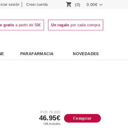
(0)
0.00€
niciar sesión
Crear cuenta
o gratis
a partir de 59€
Un regalo
por cada compra
NE
PARAFARMACIA
NOVEDADES
PVR 76.00€
46.95€
Comprar
IVA incluido