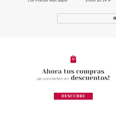
Los Precios Más Bajos
Envío En 24 H
R