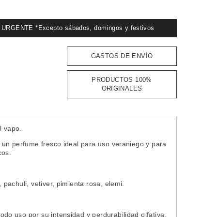
GENTE *Excepto sábados, domingos y festivos
GASTOS DE ENVÍO
PRODUCTOS 100%
ORIGINALES
l vapo.
 un perfume fresco ideal para uso veraniego y para
cos.
pachuli, vetiver, pimienta rosa, elemi.
o uso por su intensidad y perdurabilidad olfativa.