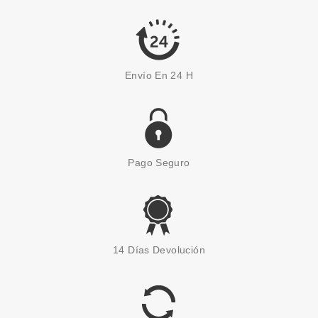
Pvr 95.20€
desde
65.95€
-31%
Envío En 24 H
Pago Seguro
CHRISTIAN DIOR
CHRISTIAN DIOR FAHRENHEIT
14 Días Devolución
AFTER SHAVE LOCION 100 ML
VAPO
Pvr 69.00€
desde
45.99€
-33%