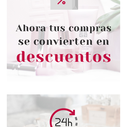
CHRISTIAN DIOR
CHRISTIAN DIOR FAHRENHEIT
SHOWER GEL 200 ML
Pvr 34.50€
desde
29.08€
-16%