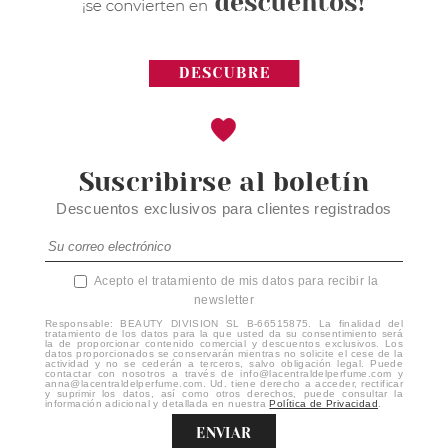
Suscribirse al boletín
Descuentos exclusivos para clientes registrados
Acepto el tratamiento de mis datos para recibir la
newsletter
Responsable: BEAUTY DIVISION SL B-66515875. La finalidad del
tratamiento de los datos para la que usted da su consentimiento será
la de proporcionar contenido comercial y descuentos exclusivos. Los
datos proporcionados se conservarán mientras no solicite el cese de la
actividad y no se cederán a terceros, salvo obligación legal. Puede
contactar con nosotros a través de info@lacentraldelperfume.com y
anna@lacentraldelperfume.com. Ud. tiene derecho a acceder, rectificar
y suprimir los datos, así como otros derechos, puede consultar la
información adicional y detallada en nuestra
Política de Privacidad
.
ENVIAR