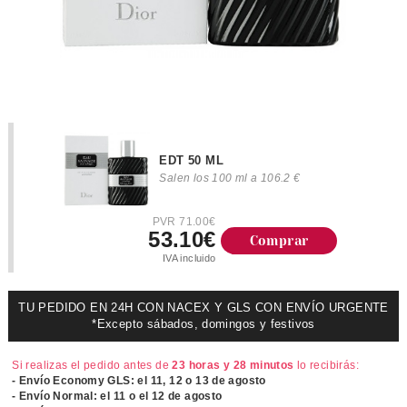
EDT 50 ML
Salen los 100 ml a 106.2 €
PVR 71.00€
53.10€
Comprar
IVA incluido
TU PEDIDO EN 24H CON NACEX Y GLS CON ENVÍO URGENTE
*Excepto sábados, domingos y festivos
Si realizas el pedido antes de
23 horas y 28 minutos
lo recibirás:
- Envío Economy GLS: el
11, 12 o 13 de agosto
- Envío Normal: el
11 o el 12 de agosto