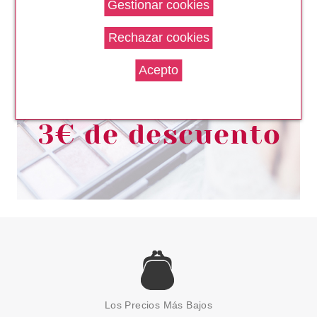
CHRISTIAN DIOR EAU
SAUVAGE DEO STICK 75GR
Pvr 32.50€
desde
20.95€
-36%
CHRISTIAN DIOR
CHRISTIAN DIOR HIGHER EDT
100 ML VAPO.
Los Precios Más Bajos