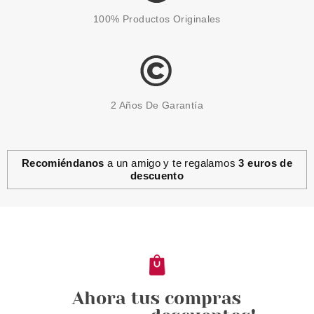
100% Productos Originales
2 Años De Garantía
Recomiéndanos
a un amigo y te regalamos
3 euros de
descuento
CHRISTIAN DIOR
CHRISTIAN DIOR HOMME
SPORT VERY COOL EDT SPRAY
100 ML
Pvr 60.95€
desde
44.95€
-26%