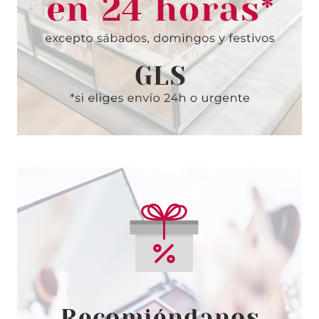
CHRISTIAN DIOR
CHRISTIAN DIOR DIORSKIN
FOREVER UNDERCOVER 060
LIGHT MOCHA 40 ml
Pvr 41.10€
desde
28.95€
-30%