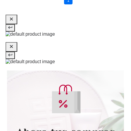
1
MAQUILLAJE 9N NEUTRAL
30ML
Pvr 43.30€
desde
32.99€
-24%
CHRISTIAN DIOR
CHRISTIAN DIOR FOREVER
TEINT 24H NO TRANSFIERE 7N
NEUTRAL 30 ML
Pvr 53.00€
desde
34.93€
-34%