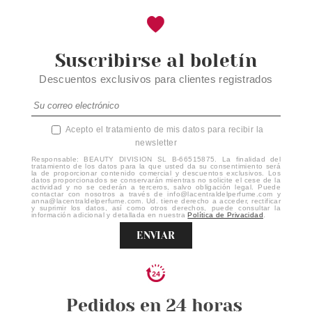
Suscribirse al boletín
Descuentos exclusivos para clientes registrados
Acepto el tratamiento de mis datos para recibir la
newsletter
Responsable: BEAUTY DIVISION SL B-66515875. La finalidad del
tratamiento de los datos para la que usted da su consentimiento será
la de proporcionar contenido comercial y descuentos exclusivos. Los
datos proporcionados se conservarán mientras no solicite el cese de la
actividad y no se cederán a terceros, salvo obligación legal. Puede
contactar con nosotros a través de info@lacentraldelperfume.com y
anna@lacentraldelperfume.com. Ud. tiene derecho a acceder, rectificar
y suprimir los datos, así como otros derechos, puede consultar la
información adicional y detallada en nuestra
Política de Privacidad
.
ENVIAR