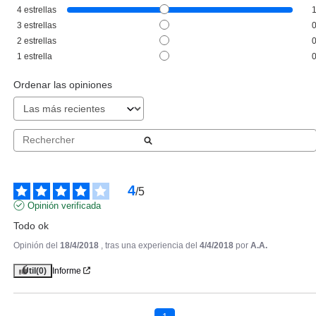
CHRISTIAN DIOR
4
estrellas
CHRISTIAN DIOR NUDE AIR
3
estrellas
LOOSE POWDER POLVOS
2
estrellas
SUELTOS 012 ROSE 16 GR.
Pvr 56.50€
desde
1
estrella
31.75€
-44%
Ordenar las opiniones
4
/
5
Opinión verificada
Todo ok
Opinión del
18/4/2018
, tras una experiencia del
4/4/2018
por
A.A.
Útil
(0)
Informe
CHRISTIAN DIOR
CHRISTIAN DIOR DIOR
FOREVER BASE DE