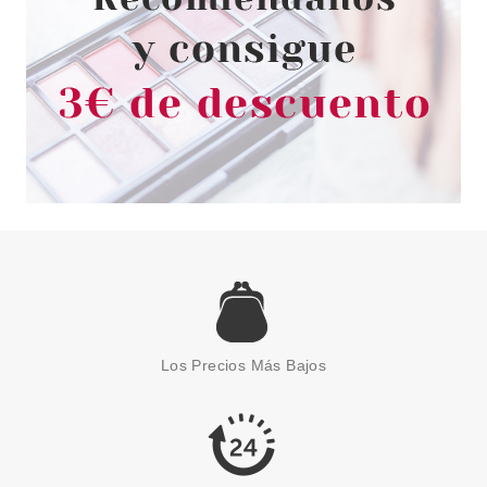
CHRISTIAN DIOR
CHRISTIAN DIOR SKIN GLOW
FONDO DE MAQUILLAJE
LUMINOSO CLEAN 9N
NEUTRAL 30 ML
Pvr 53.00€
desde
34.93€
-34%
Los Precios Más Bajos