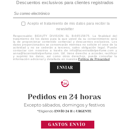
Descuentos exclusivos para clientes registrados
Acepto el tratamiento de mis datos para recibir la
newsletter
Responsable: BEAUTY DIVISION SL B-66515875. La finalidad del
tratamiento de los datos para la que usted da su consentimiento será
la de proporcionar contenido comercial y descuentos exclusivos. Los
datos proporcionados se conservarán mientras no solicite el cese de la
actividad y no se cederán a terceros, salvo obligación legal. Puede
contactar con nosotros a través de info@lacentraldelperfume.com y
anna@lacentraldelperfume.com. Ud. tiene derecho a acceder, rectificar
y suprimir los datos, así como otros derechos, puede consultar la
información adicional y detallada en nuestra
Política de Privacidad
.
ENVIAR