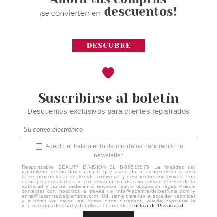
Suscribirse al boletín
Descuentos exclusivos para clientes registrados
Acepto el tratamiento de mis datos para recibir la
newsletter
Responsable: BEAUTY DIVISION SL B-66515875. La finalidad del
tratamiento de los datos para la que usted da su consentimiento será
la de proporcionar contenido comercial y descuentos exclusivos. Los
datos proporcionados se conservarán mientras no solicite el cese de la
actividad y no se cederán a terceros, salvo obligación legal. Puede
contactar con nosotros a través de info@lacentraldelperfume.com y
anna@lacentraldelperfume.com. Ud. tiene derecho a acceder, rectificar
y suprimir los datos, así como otros derechos, puede consultar la
información adicional y detallada en nuestra
Política de Privacidad
.