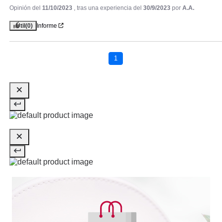
Opinión del
11/10/2023
, tras una experiencia del
30/9/2023
por
A.A.
Útil
(0)
Informe
CLARINS
CLARINS EVERLASTING
CONCEALER 01 LIGHT 12 ML
1
Pvr 30.50€
desde
23.25€
-24%