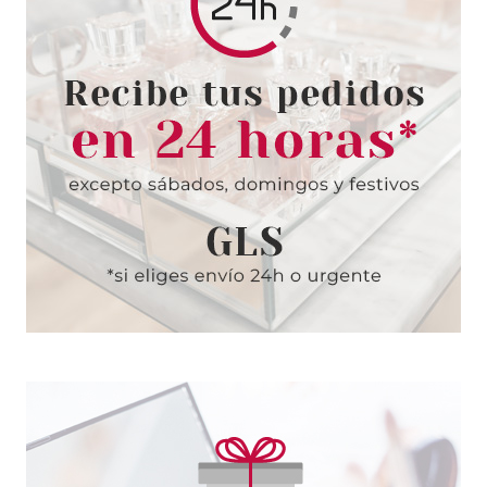
01 INTENSE BLACK 8 ML
Pvr 24.80€
desde
18.95€
-24%
CLARINS
CLARINS GRAPHIK INK LINER
01 NEGRO
Pvr 27.50€
desde
22.25€
-19%