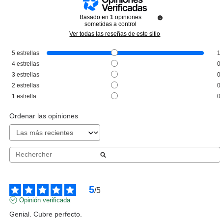
Basado en
1
opiniones
sometidas a control
Ver todas las reseñas de este sitio
5
estrellas
CLARINS
4
estrellas
CLARINS CRAYON SOURCILS
3
estrellas
LÁPIZ PARA CEJAS 01 DARK
2
estrellas
BROWN
Pvr 23.00€
desde
1
estrella
15.69€
-32%
Ordenar las opiniones
5
/
5
Opinión verificada
Genial. Cubre perfecto.