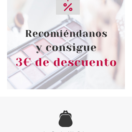
CLARINS
CLARINS SOMBRAS DE OJOS 4
COLORES 05 JADE GRADATION
Pvr 48.50€
desde
34.95€
-28%