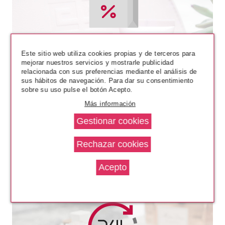
CLARINS
CLARINS SOMBRAS DE OJOS 4
COLORES 08 AMBER
GRADATION
Pvr 48.50€
desde
36.94€
-24%
Este sitio web utiliza cookies propias y de terceros para
mejorar nuestros servicios y mostrarle publicidad
relacionada con sus preferencias mediante el análisis de
sus hábitos de navegación. Para dar su consentimiento
sobre su uso pulse el botón Acepto.
Más información
CLARINS
CLARINS MÁSCARA DE
PESTAÑAS SUPRA LIFT & CURL