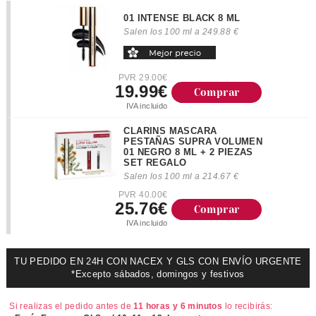
01 INTENSE BLACK 8 ML
Salen los 100 ml a 249.88 €
PVR 29.00€
19.99€
Comprar
IVA incluido
CLARINS MASCARA
PESTAÑAS SUPRA VOLUMEN
01 NEGRO 8 ML + 2 PIEZAS
SET REGALO
Salen los 100 ml a 214.67 €
PVR 40.00€
25.76€
Comprar
IVA incluido
TU PEDIDO EN 24H CON NACEX Y GLS CON ENVÍO URGENTE
*Excepto sábados, domingos y festivos
Si realizas el pedido antes de
11 horas y 6 minutos
lo recibirás: