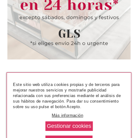
Pvr 111.00€
desde
87.52€
-21%
Este sitio web utiliza cookies propias y de terceros para
mejorar nuestros servicios y mostrarle publicidad
relacionada con sus preferencias mediante el análisis de
sus hábitos de navegación. Para dar su consentimiento
CHRISTIAN DIOR
sobre su uso pulse el botón Acepto.
CHRISTIAN DIOR POISON GIRL
Más información
ROLLER-PEARL EDT 20 ML
Pvr 47.35€
desde
39.95€
-16%