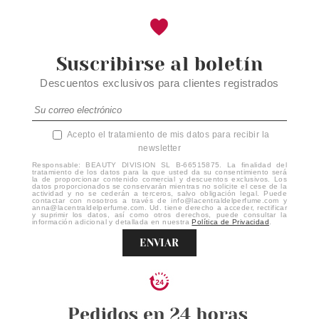
Suscribirse al boletín
Descuentos exclusivos para clientes registrados
Acepto el tratamiento de mis datos para recibir la
newsletter
Responsable: BEAUTY DIVISION SL B-66515875. La finalidad del
tratamiento de los datos para la que usted da su consentimiento será
la de proporcionar contenido comercial y descuentos exclusivos. Los
datos proporcionados se conservarán mientras no solicite el cese de la
actividad y no se cederán a terceros, salvo obligación legal. Puede
contactar con nosotros a través de info@lacentraldelperfume.com y
anna@lacentraldelperfume.com. Ud. tiene derecho a acceder, rectificar
y suprimir los datos, así como otros derechos, puede consultar la
información adicional y detallada en nuestra
Política de Privacidad
.
ENVIAR