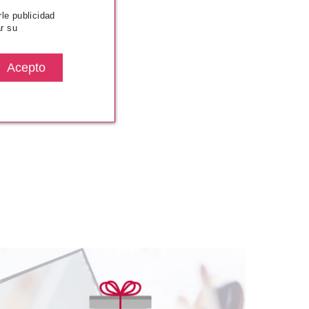
rle publicidad
r su