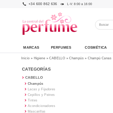
+34 600 862 636
L-V: 8:00 a 16:00
MARCAS
PERFUMES
COSMÉTICA
Inicio
»
Higiene
»
CABELLO
»
Champús
»
Champú Canas
CATEGORÍAS
CABELLO
Champús
Lacas y Fijadores
Cepillos y Peines
Tintes
Acondicionadores
Mascarillas