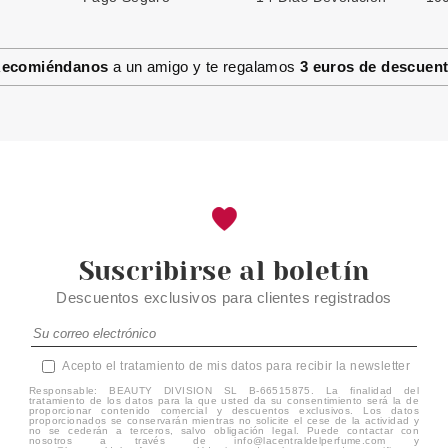
ecomiéndanos
a un amigo y te regalamos
3 euros de descuen
Suscribirse al boletín
Descuentos exclusivos para clientes registrados
Acepto el tratamiento de mis datos para recibir la newsletter
Responsable: BEAUTY DIVISION SL B-66515875. La finalidad del
tratamiento de los datos para la que usted da su consentimiento será la de
proporcionar contenido comercial y descuentos exclusivos. Los datos
proporcionados se conservarán mientras no solicite el cese de la actividad y
no se cederán a terceros, salvo obligación legal. Puede contactar con
nosotros a través de info@lacentraldelperfume.com y