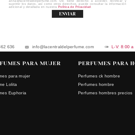
anna@lacentraldelperfume.com. Ud. tiene derecho a acceder, rectificar y
suprimir los datos, así como otros derechos, puede consultar la información
adicional y detallada en nuestra
Política de Privacidad
.
ENVIAR
862 636
info@lacentraldelperfume.com
L-V: 8:00 a
FUMES PARA MUJER
PERFUMES PARA 
mes para mujer
Perfumes ck hombre
me Lolita
Perfumes hombre
mes Euphoria
Perfumes hombres precios