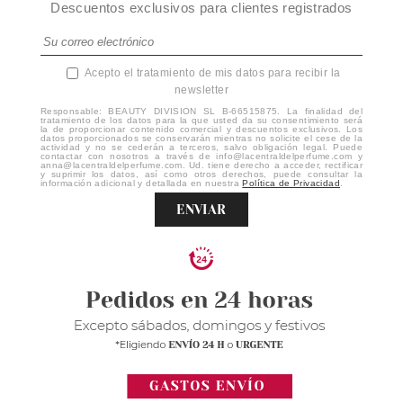
Descuentos exclusivos para clientes registrados
Acepto el tratamiento de mis datos para recibir la
newsletter
Responsable: BEAUTY DIVISION SL B-66515875. La finalidad del
tratamiento de los datos para la que usted da su consentimiento será
la de proporcionar contenido comercial y descuentos exclusivos. Los
datos proporcionados se conservarán mientras no solicite el cese de la
actividad y no se cederán a terceros, salvo obligación legal. Puede
contactar con nosotros a través de info@lacentraldelperfume.com y
anna@lacentraldelperfume.com. Ud. tiene derecho a acceder, rectificar
y suprimir los datos, así como otros derechos, puede consultar la
información adicional y detallada en nuestra
Política de Privacidad
.
ENVIAR