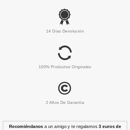
CATRICE
CATRICE THE JOKER
14 Días Devolución
PESTAÑAS POSTIZAS DE
COLOR 010
Pvr 5.69€
desde
4.95€
-13%
100% Productos Originales
2 Años De Garantía
Recomiéndanos
a un amigo y te regalamos
3 euros de