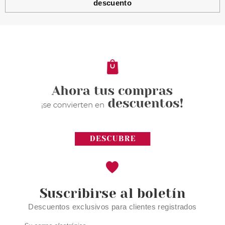
descuento
CATRICE
CATRICE DELINADOR OJOS
ULTRA PRECISION GEL EYE
20H WATERORPOOF 020 GREY
Pvr 2.49€
desde
2.05€
-18%
Suscribirse al boletín
Descuentos exclusivos para clientes registrados