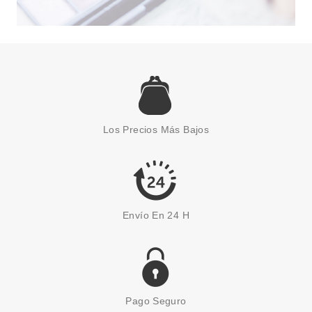
CATRICE
CATRICE ART COULEURS
SOMBRA DE OJOS 410 JUNGLE
Los Precios Más Bajos
JADE
Pvr 3.29€
desde
2.85€
-13%
Envío En 24 H
Pago Seguro