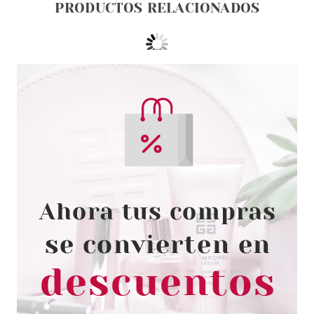
PRODUCTOS RELACIONADOS
CATRICE
CATRICE DELINADOR OJOS
CALLIGRAPH ARTIST MATTE
LINER 080
Pvr 3.99€
desde
3.30€
-17%