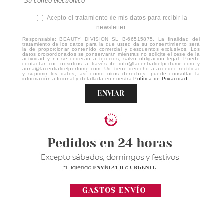
Acepto el tratamiento de mis datos para recibir la
newsletter
Responsable: BEAUTY DIVISION SL B-66515875. La finalidad del
tratamiento de los datos para la que usted da su consentimiento será
la de proporcionar contenido comercial y descuentos exclusivos. Los
datos proporcionados se conservarán mientras no solicite el cese de la
actividad y no se cederán a terceros, salvo obligación legal. Puede
contactar con nosotros a través de info@lacentraldelperfume.com y
anna@lacentraldelperfume.com. Ud. tiene derecho a acceder, rectificar
y suprimir los datos, así como otros derechos, puede consultar la
información adicional y detallada en nuestra
Política de Privacidad
.
ENVIAR