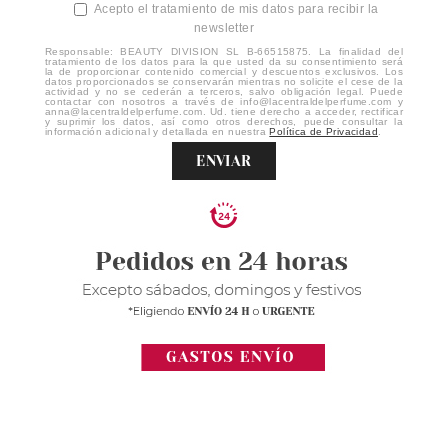
Acepto el tratamiento de mis datos para recibir la
newsletter
Responsable: BEAUTY DIVISION SL B-66515875. La finalidad del
tratamiento de los datos para la que usted da su consentimiento será
la de proporcionar contenido comercial y descuentos exclusivos. Los
datos proporcionados se conservarán mientras no solicite el cese de la
actividad y no se cederán a terceros, salvo obligación legal. Puede
contactar con nosotros a través de info@lacentraldelperfume.com y
anna@lacentraldelperfume.com. Ud. tiene derecho a acceder, rectificar
y suprimir los datos, así como otros derechos, puede consultar la
información adicional y detallada en nuestra
Política de Privacidad
.
ENVIAR