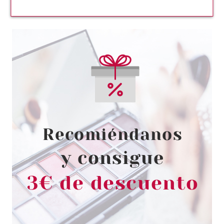
CATRICE
CATRICE ESMALTE DE UÑAS
SHEER BEAUTIES 010 MILKY
NOT GUILTY
Pvr 3.99€
desde
3.30€
-17%