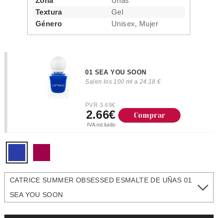
Zona
Uñas
Textura
Gel
Género
Unisex, Mujer
01 SEA YOU SOON
Salen los 100 ml a 24.18 €
PVR 3.49€
2.66€
Comprar
IVA incluido
CATRICE SUMMER OBSESSED ESMALTE DE UÑAS 01
SEA YOU SOON