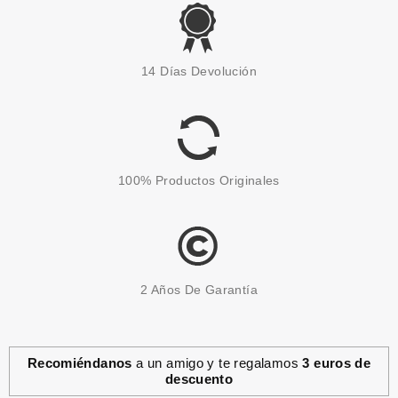
CATRICE
CATRICE TOP COAT SHAKE &
14 Días Devolución
SEAL 04 CORAL BAY
Pvr 3.99€
desde
3.57€
-11%
100% Productos Originales
2 Años De Garantía
Recomiéndanos
a un amigo y te regalamos
3 euros de
descuento
CATRICE