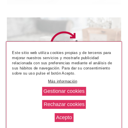
Este sitio web utiliza cookies propias y de terceros para
mejorar nuestros servicios y mostrarle publicidad
CATRICE
relacionada con sus preferencias mediante el análisis de
CATRICE ULTIMATE NAIL
sus hábitos de navegación. Para dar su consentimiento
LACQUER ESMALTE DE UÑAS
sobre su uso pulse el botón Acepto.
39 BLACK TO THE ROUTES 10
Más información
ML
Pvr 4.20€
desde
2.99€
-29%