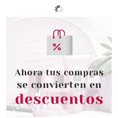
CATRICE
CATRICE ESMALTE DE UÑAS
GLOW TINT SHIMMER 030
SPARKLE SYMPHONY
Pvr 3.99€
desde
3.30€
-17%