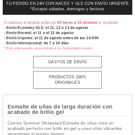
TU PEDIDO EN 24H CON NACEX Y GLS CON ENVÍO URGENTE
*Excepto sábados, domingos y festivos
Si realizas el pedido antes de
30 horas y 53 minutos
lo recibirás:
- Envío Economy GLS: el
11, 12 o 13 de agosto
- Envío Normal: el
11 o el 12 de agosto
- Envío Urgente: el
11 de agosto antes de las 14:00h
- Envío Internacional: de 7 a 10 días
* Este plazo puede variar debido a las festividades locales
GASTOS DE ENVÍO
PRODUCTOS 100%
ORIGINALES
Esmalte de uñas de larga duración con
acabado de brillo gel
Catrice Summer Obsessed Esmalte de uñas crea un
acabado perfecto con brillo en gel y unas uñas vibrantes
veraniegas al mismo tiempo.