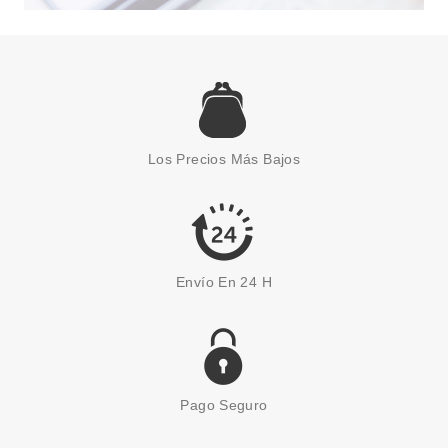
CATRICE
CATRICE MYSTIC FOREST
ESMALTE DE UÑAS 03
Los Precios Más Bajos
WOODLAND MAGIC
Pvr 2.99€
desde
2.55€
-15%
Envío En 24 H
Pago Seguro