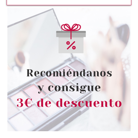
CATRICE
CATRICE PURE ESMALTE DE
UÑAS 03 PERFECTION
Pvr 4.59€
desde
3.50€
-24%