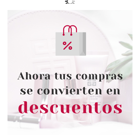
CATRICE
CATRICE ESMALTE DE UÑAS
CHROME INFUSION 02
IMPRESSIEV GOLD 10.5 ML
Pvr 3.99€
desde
3.05€
-24%