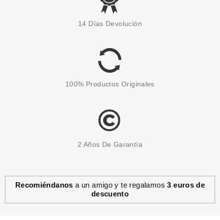
CATRICE
CATRICE PURE ESMALTE DE
14 Días Devolución
UÑAS 01 LIGHTNESS
Pvr 4.59€
desde
3.40€
-26%
100% Productos Originales
2 Años De Garantía
Recomiéndanos
a un amigo y te regalamos
3 euros de
descuento
CATRICE
CATRICE DISNEY WINNIE THE
POOH ESMALTE DE UÑAS