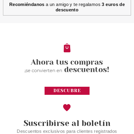
Recomiéndanos
a un amigo y te regalamos
3 euros de
descuento
CATRICE
CATRICE THE JOKER POLVOS
BRONCEADORES 010
Pvr 8.99€
desde
7.70€
-14%
Suscribirse al boletín
Descuentos exclusivos para clientes registrados