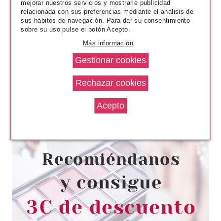
mejorar nuestros servicios y mostrarle publicidad
relacionada con sus preferencias mediante el análisis de
sus hábitos de navegación. Para dar su consentimiento
sobre su uso pulse el botón Acepto.
Más información
CATRICE
CATRICE ADVENT BEAUTY GIFT
SHOP ADHESIVOS PARA
ROSTRO C02 SPARKLING
LILAC GEM
Pvr 3.49€
desde
2.70€
-23%