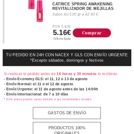
CATRICE SPRING AWAKENING
REVITALIZADOR DE MEJILLAS
Salen los 100 gr a 62.93 €
PVR 5.99€
5.16€
Comprar
IVA incluido
TU PEDIDO EN 24H CON NACEX Y GLS CON ENVÍO URGENTE
*Excepto sábados, domingos y festivos
Si realizas el pedido antes de
16 horas y 30 minutos
lo recibirás:
- Envío Economy GLS: el
11, 12 o 13 de agosto
- Envío Normal: el
11 o el 12 de agosto
- Envío Urgente: el
11 de agosto antes de las 14:00h
- Envío Internacional: de 7 a 10 días
* Este plazo puede variar debido a las festividades locales
GASTOS DE ENVÍO
PRODUCTOS 100%
ORIGINALES