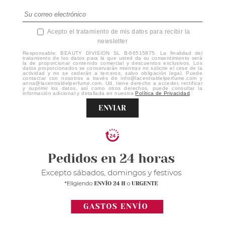
Acepto el tratamiento de mis datos para recibir la
newsletter
Responsable: BEAUTY DIVISION SL B-66515875. La finalidad del
tratamiento de los datos para la que usted da su consentimiento será
la de proporcionar contenido comercial y descuentos exclusivos. Los
datos proporcionados se conservarán mientras no solicite el cese de la
actividad y no se cederán a terceros, salvo obligación legal. Puede
contactar con nosotros a través de info@lacentraldelperfume.com y
anna@lacentraldelperfume.com. Ud. tiene derecho a acceder, rectificar
y suprimir los datos, así como otros derechos, puede consultar la
información adicional y detallada en nuestra
Política de Privacidad
.
ENVIAR