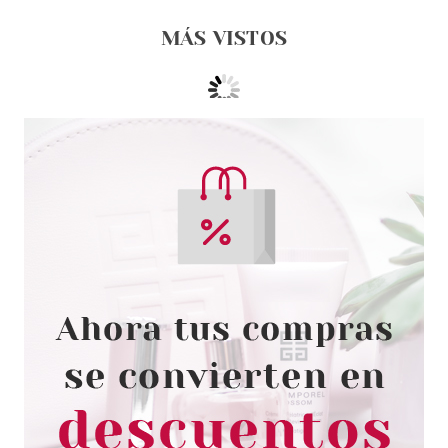
MÁS VISTOS
CATRICE
CATRICE FINDING DORY TINTE
PARA LABIOS Y MEJILLAS 020
Pvr 5.69€
desde
4.95€
-13%