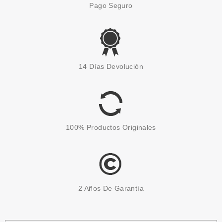
Pago Seguro
CATRICE
CATRICE STROBING LIGHT
14 Días Devolución
SPECTRUM 030 CANDY
COTTON
Pvr 5.69€
desde
4.44€
-22%
100% Productos Originales
2 Años De Garantía