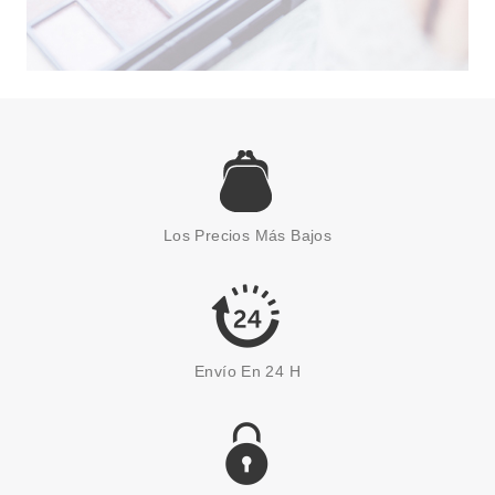
CATRICE
CATRICE ILUMINADOR DELUXE
GLOW 010
Los Precios Más Bajos
Pvr 5.19€
desde
4.25€
-18%
Envío En 24 H