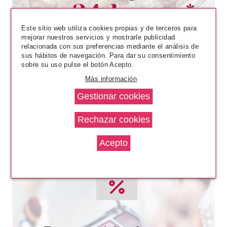
ML
Pvr 5.69€
desde
4.80€
Este sitio web utiliza cookies propias y de terceros para
-16%
mejorar nuestros servicios y mostrarle publicidad
relacionada con sus preferencias mediante el análisis de
sus hábitos de navegación. Para dar su consentimiento
sobre su uso pulse el botón Acepto.
Más información
CATRICE
CATRICE DISNEY PRINCESS
MASCARILLA FACIAL
HIDROGEL POCAHONTAS 030
ONE WITH NATURE 3 UDS
Pvr 8.49€
desde