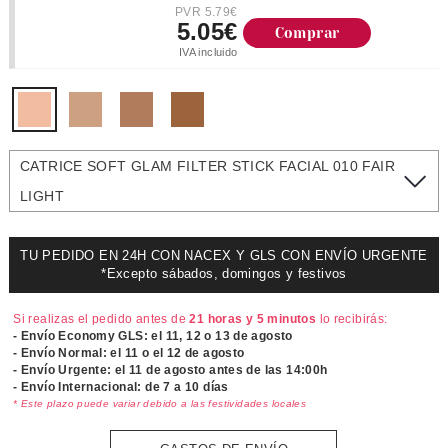
PVR 5.79€
5.05€
Comprar
IVA incluido
CATRICE SOFT GLAM FILTER STICK FACIAL 010 FAIR
LIGHT
TU PEDIDO EN 24H CON NACEX Y GLS CON ENVÍO URGENTE
*Excepto sábados, domingos y festivos
Si realizas el pedido antes de
21 horas y 5 minutos
lo recibirás:
- Envío Economy GLS: el
11, 12 o 13 de agosto
- Envío Normal: el
11 o el 12 de agosto
- Envío Urgente: el
11 de agosto antes de las 14:00h
- Envío Internacional: de 7 a 10 días
* Este plazo puede variar debido a las festividades locales