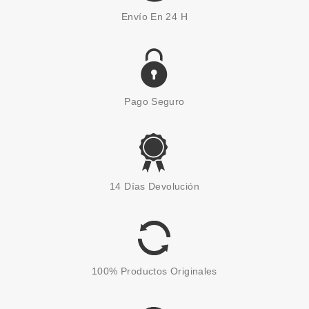
Envío En 24 H
Pago Seguro
CATRICE
CATRICE COLORETE MULTI
14 Días Devolución
STICK BLUSHIN CHARM 010
PINK SWETHEART
Pvr 5.79€
desde
4.95€
-15%
100% Productos Originales