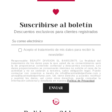
Suscribirse al boletín
Descuentos exclusivos para clientes registrados
Acepto el tratamiento de mis datos para recibir la
newsletter
Responsable: BEAUTY DIVISION SL B-66515875. La finalidad del
tratamiento de los datos para la que usted da su consentimiento será
la de proporcionar contenido comercial y descuentos exclusivos. Los
datos proporcionados se conservarán mientras no solicite el cese de la
actividad y no se cederán a terceros, salvo obligación legal. Puede
contactar con nosotros a través de info@lacentraldelperfume.com y
anna@lacentraldelperfume.com. Ud. tiene derecho a acceder, rectificar
y suprimir los datos, así como otros derechos, puede consultar la
información adicional y detallada en nuestra
Política de Privacidad
.
ENVIAR