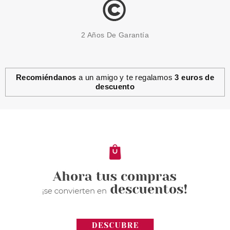
2 Años De Garantía
Recomiéndanos
a un amigo y te regalamos
3 euros de
descuento
CATRICE
CATRICE MELTED SUN
BRONCEADOR EN CREMA 030
PRETTY TANNED
Pvr 5.99€
desde
4.85€
-19%