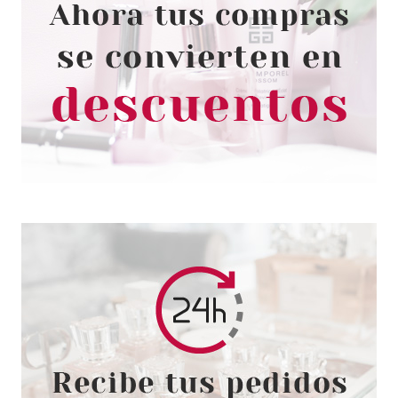
CATRICE
CATRICE FINDING DORY TINTE
PARA LABIOS Y MEJILLAS 020
Pvr 5.69€
desde
4.95€
-13%
CATRICE
CATRICE THE PERFECTOR
PORELESS BLUR PREBASE 30