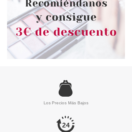
6.30€
-26%
CATRICE
CATRICE POOLSIDE OF LIFE
NECESER DE PISCINA
Los Precios Más Bajos
Pvr 7.99€
desde
6.90€
-14%