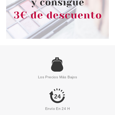
CATRICE
CATRICE KOHL KAJAL LAPIZ DE
OJOS WATERPROOF 010
Los Precios Más Bajos
NEGRO 1.2 G
Pvr 2.29€
desde
1.85€
-19%
Envío En 24 H