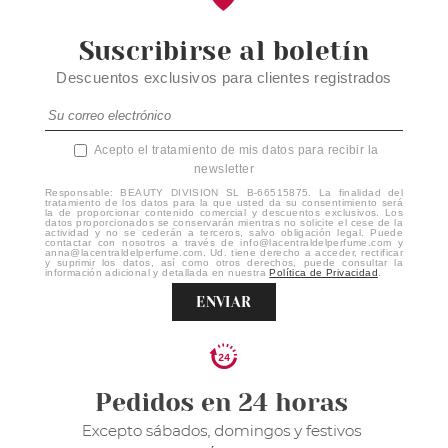
Suscribirse al boletín
Descuentos exclusivos para clientes registrados
Acepto el tratamiento de mis datos para recibir la
newsletter
Responsable: BEAUTY DIVISION SL B-66515875. La finalidad del
tratamiento de los datos para la que usted da su consentimiento será
la de proporcionar contenido comercial y descuentos exclusivos. Los
datos proporcionados se conservarán mientras no solicite el cese de la
actividad y no se cederán a terceros, salvo obligación legal. Puede
contactar con nosotros a través de info@lacentraldelperfume.com y
anna@lacentraldelperfume.com. Ud. tiene derecho a acceder, rectificar
y suprimir los datos, así como otros derechos, puede consultar la
información adicional y detallada en nuestra
Política de Privacidad
.
ENVIAR