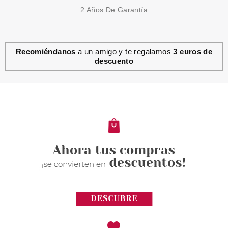
2 Años De Garantía
Recomiéndanos
a un amigo y te regalamos
3 euros de
descuento
CATRICE
CATRICE PURE VOLUME MAGIC
BROWN MASCARA DE
PESTAÑAS 010
Pvr 4.99€
desde
4.15€
-17%