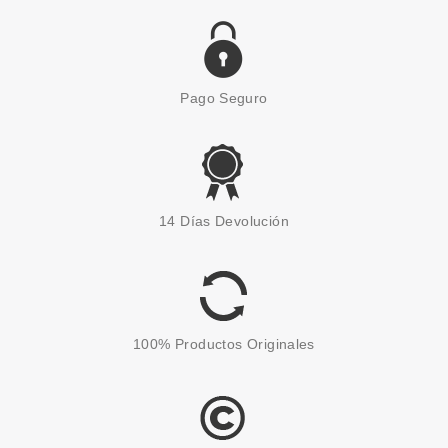
Pago Seguro
CATRICE
CATRICE SPACE GLAM
14 Días Devolución
EYELINER LIQUID EFFECT 020
Pvr 5.29€
desde
4.40€
-17%
100% Productos Originales