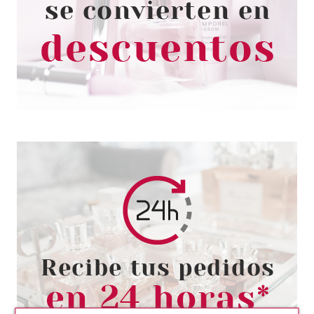
ULTRA PRECISION GEL EYE
20H WATERORPOOF 070
MAUVE
Pvr 2.49€
desde
2.05€
-18%
CATRICE
CATRICE SOMBRA DE OJOS
ABSOLUTE MONO 870 ON THE
TAUPE OF THE MATT EVEREST
Pvr 3.19€
desde