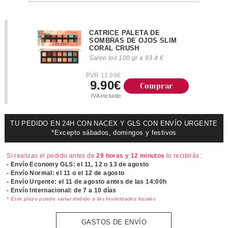
CATRICE PALETA DE
SOMBRAS DE OJOS SLIM
CORAL CRUSH
Salen los 100 gr a 93.4 €
PVR 11.99€
9.90€
Comprar
IVA incluido
TU PEDIDO EN 24H CON NACEX Y GLS CON ENVÍO URGENTE
*Excepto sábados, domingos y festivos
Si realizas el pedido antes de
29 horas y 12 minutos
lo recibirás:
- Envío Economy GLS: el
11, 12 o 13 de agosto
- Envío Normal: el
11 o el 12 de agosto
- Envío Urgente: el
11 de agosto antes de las 14:00h
- Envío Internacional: de 7 a 10 días
* Este plazo puede variar debido a las festividades locales
GASTOS DE ENVÍO