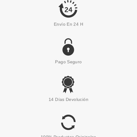
Envío En 24 H
Pago Seguro
MARKWINS
MARKWINS LIP SMACKER
14 Días Devolución
FANTA DE NARANJA BÁLSAMO
LABIAL 4 GR
desde
0.99€
100% Productos Originales