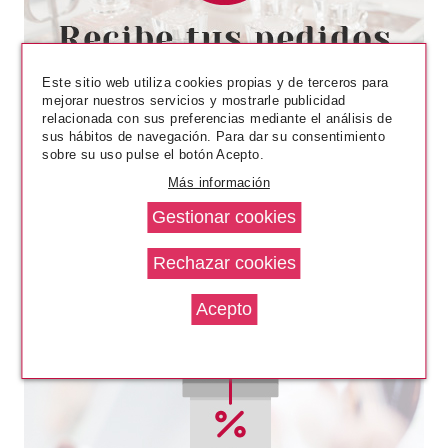
MARKWINS
MARKWINS LIP SMACKER
LIPPY PAL UNICORNIO
BÁLSAMO LABIAL 4 GR
Este sitio web utiliza cookies propias y de terceros para
desde
mejorar nuestros servicios y mostrarle publicidad
2.45€
relacionada con sus preferencias mediante el análisis de
sus hábitos de navegación. Para dar su consentimiento
sobre su uso pulse el botón Acepto.
Más información
CATRICE
CATRICE ETERNAL RED SET
DE CUIDADO LABIAL