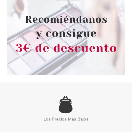
Pvr 7.99€
desde
5.75€
-28%
BONDI SANDS
BONDI SANDS BALSAMO
LABIAL FRESA SILVESTRE
PROTECTOR SOLAR SPF50+ 10
Los Precios Más Bajos
GR
Pvr 8.50€
desde
5.95€
-30%