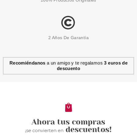
2 Años De Garantía
Recomiéndanos
a un amigo y te regalamos
3 euros de
descuento
CATRICE
CATRICE THE JOKER ACEITE
DE LABIOS 5.50 ML
Pvr 5.69€
desde
4.95€
-13%