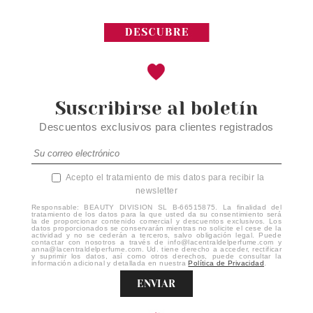
Suscribirse al boletín
Descuentos exclusivos para clientes registrados
Acepto el tratamiento de mis datos para recibir la
newsletter
Responsable: BEAUTY DIVISION SL B-66515875. La finalidad del
tratamiento de los datos para la que usted da su consentimiento será
la de proporcionar contenido comercial y descuentos exclusivos. Los
datos proporcionados se conservarán mientras no solicite el cese de la
actividad y no se cederán a terceros, salvo obligación legal. Puede
contactar con nosotros a través de info@lacentraldelperfume.com y
anna@lacentraldelperfume.com. Ud. tiene derecho a acceder, rectificar
y suprimir los datos, así como otros derechos, puede consultar la
información adicional y detallada en nuestra
Política de Privacidad
.
ENVIAR