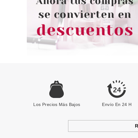
Pvr 16.99€
desde
Pvr 2.29€
13.49€
-21%
-15%
Los Precios Más Bajos
Envío En 24 H
R