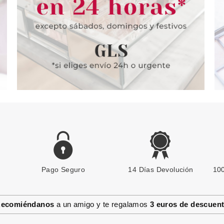
desde
Pvr 5.69€
desde
Pvr 3.79€
1.94€
4.11€
-28%
-10%
Pago Seguro
CATRICE
14 Días Devolución
100
CATRICE LIFE-PROOF LINER 01
THE GREY TEST ALIVE
ecomiéndanos
a un amigo y te regalamos
3 euros de descuen
Pvr 3.99€
desde
2.20€
-45%