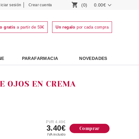
(0)
0.00€
niciar sesión
Crear cuenta
o gratis
a partir de 59€
Un regalo
por cada compra
NE
PARAFARMACIA
NOVEDADES
E OJOS EN CREMA
PVR 4.49€
3.40€
Comprar
IVA incluido