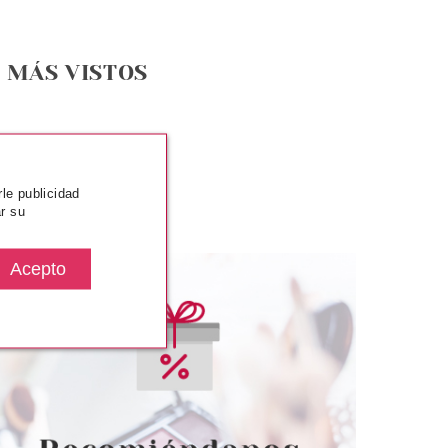
MÁS VISTOS
rle publicidad
r su
TRICE
CATRICE
INIDOR DE CEJAS
CATRICE ABOUT TONIGHT
 DURACION 030
SOMBRA DE OJOS LÍQUIDA
TE BROW'NIE
MÉTALICA 04