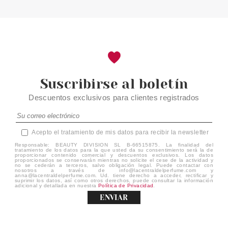
Suscribirse al boletín
Descuentos exclusivos para clientes registrados
Acepto el tratamiento de mis datos para recibir la newsletter
Responsable: BEAUTY DIVISION SL B-66515875. La finalidad del
tratamiento de los datos para la que usted da su consentimiento será la de
proporcionar contenido comercial y descuentos exclusivos. Los datos
proporcionados se conservarán mientras no solicite el cese de la actividad y
no se cederán a terceros, salvo obligación legal. Puede contactar con
nosotros a través de info@lacentraldelperfume.com y
anna@lacentraldelperfume.com. Ud. tiene derecho a acceder, rectificar y
suprimir los datos, así como otros derechos, puede consultar la información
adicional y detallada en nuestra
Política de Privacidad
.
ENVIAR