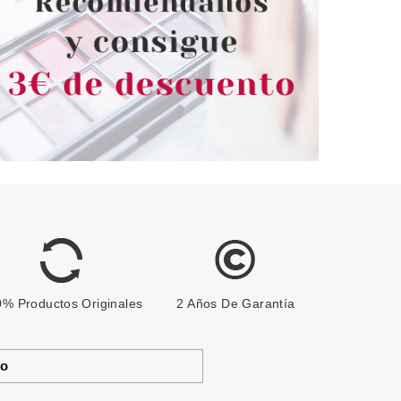
desde
Pvr 5.69€
desde
3.40€
4.33€
-24%
% Productos Originales
2 Años De Garantía
to