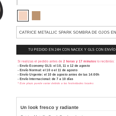
CATRICE METALLIC SPARK SOMBRA DE OJOS E
TU PEDIDO EN 24H CON NACEX Y GLS CON ENVÍO UR
Si realizas el pedido antes de
2 horas y 17 minutos
lo recibirás:
- Envío Economy GLS: el
10, 11 o 12 de agosto
- Envío Normal: el
10 o el 11 de agosto
- Envío Urgente: el
10 de agosto antes de las 14:00h
- Envío Internacional: de 7 a 10 días
* Este plazo puede variar debido a las festividades locales
Un look fresco y radiante