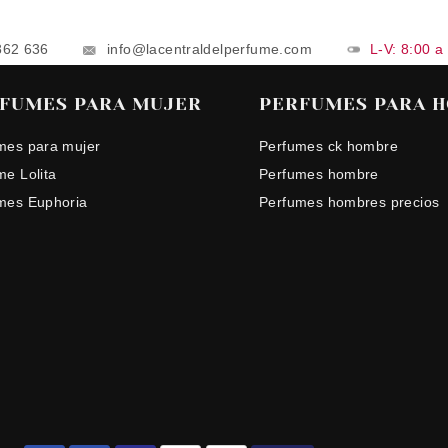
862 636
info@lacentraldelperfume.com
L-V: 8:00 a
FUMES PARA MUJER
PERFUMES PARA 
mes para mujer
Perfumes ck hombre
me Lolita
Perfumes hombre
mes Euphoria
Perfumes hombres precios