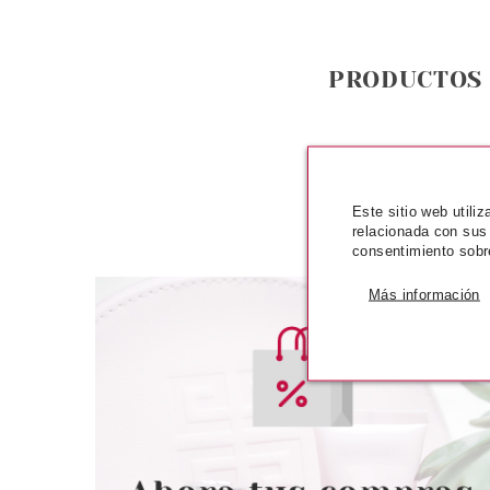
PRODUCTOS
Este sitio web utili
relacionada con sus
consentimiento sobr
Más información
CATRICE
CATR
CATRICE DISNEY EL LIBRO DE
CATRICE KOHL KA
LA SELVA PALETA DE SOMBRAS
OJOS 250 COPPE
DE OJOS 030 28 G