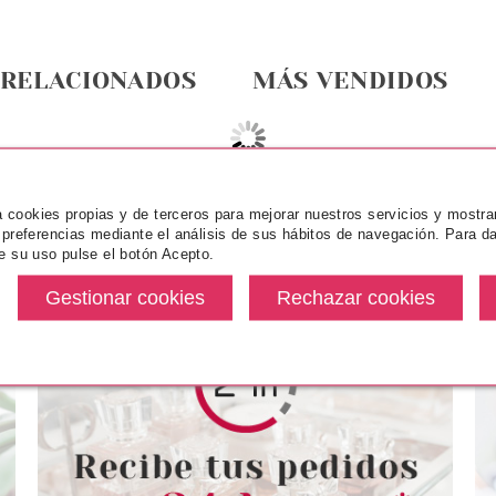
 RELACIONADOS
MÁS VENDIDOS
za cookies propias y de terceros para mejorar nuestros servicios y mostra
 preferencias mediante el análisis de sus hábitos de navegación. Para da
e su uso pulse el botón Acepto.
ICE
CATRICE
CA
JAL LAPIZ DE
CATRICE ABOUT TONIGHT
CATRICE DEF
R CAT 1.2 G
SOMBRA DE OJOS LÍQUIDA
DE LARGA
MÉTALICA 01
CHOCOLA