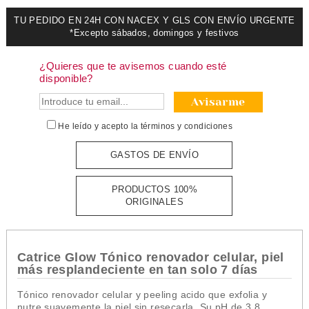
TU PEDIDO EN 24H CON NACEX Y GLS CON ENVÍO URGENTE
*Excepto sábados, domingos y festivos
¿Quieres que te avisemos cuando esté
disponible?
Avisarme
He leído y acepto la
términos y condiciones
GASTOS DE ENVÍO
PRODUCTOS 100%
ORIGINALES
Catrice Glow Tónico renovador celular, piel
más resplandeciente en tan solo 7 días
Tónico renovador celular y peeling acido que exfolia y
nutre suavemente la piel sin resecarla. Su pH de 3,8