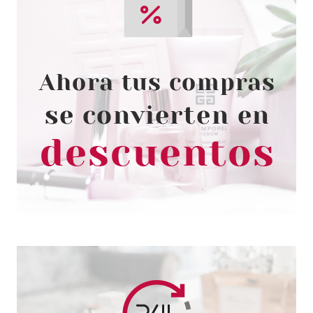
ANNE MOLLER
ANNE MOLLER CLEAN UP
REVITALIZING WATER TONER
400 ML
Pvr 28.00€
desde
16.50€
-41%