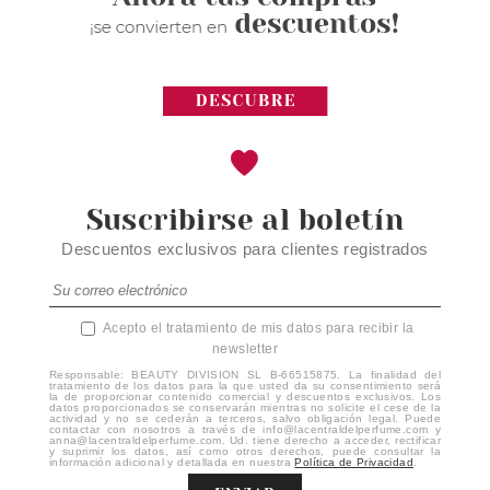
Suscribirse al boletín
Descuentos exclusivos para clientes registrados
Acepto el tratamiento de mis datos para recibir la
newsletter
Responsable: BEAUTY DIVISION SL B-66515875. La finalidad del
tratamiento de los datos para la que usted da su consentimiento será
la de proporcionar contenido comercial y descuentos exclusivos. Los
datos proporcionados se conservarán mientras no solicite el cese de la
actividad y no se cederán a terceros, salvo obligación legal. Puede
contactar con nosotros a través de info@lacentraldelperfume.com y
anna@lacentraldelperfume.com. Ud. tiene derecho a acceder, rectificar
y suprimir los datos, así como otros derechos, puede consultar la
información adicional y detallada en nuestra
Política de Privacidad
.