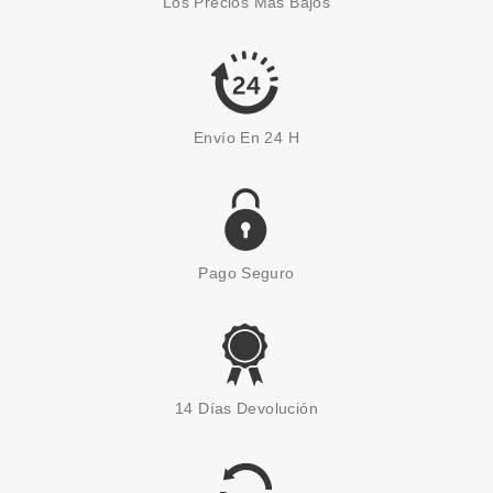
Los Precios Más Bajos
REGALO
Pvr 54.95€
desde
26.00€
-53%
Envío En 24 H
Pago Seguro
SVR
SVR PHYSIOPURE TONICO 200
14 Días Devolución
ML
Pvr 15.50€
desde
6.99€
-55%