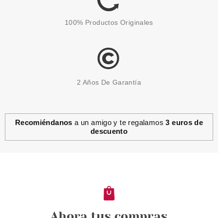
100% Productos Originales
2 Años De Garantía
Recomiéndanos
a un amigo y te regalamos
3 euros de
descuento
CLARINS
CLARINS PREMIUM
CLEANSING LIMPIEZA PIEL
SENSIBLE SET REGALO
Pvr 59.50€
desde
36.78€
-38%