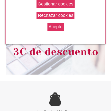
SKIN GENERICS
SKIN GENERICS TONICO
REVITALIZANTE GINSENG 250
ML
Pvr 12.95€
desde
6.50€
-50%
SKIN GENERICS
SKIN GENERICS RUTINA
REVITALIZANTE SUPREME SET