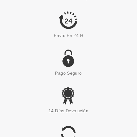
Pvr 5.19€
desde
4.17€
-20%
Envío En 24 H
Pago Seguro
CATRICE
CATRICE COLORETE MULTI
14 Días Devolución
MATE 010 LOVE, ROSIE! 8G
Pvr 4.59€
desde
3.80€
-17%