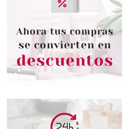
CATRICE
CATRICE LIP ARTIST MATE 6H
030 BARBERRY HOPPING
Pvr 5.69€
desde
4.55€
-20%