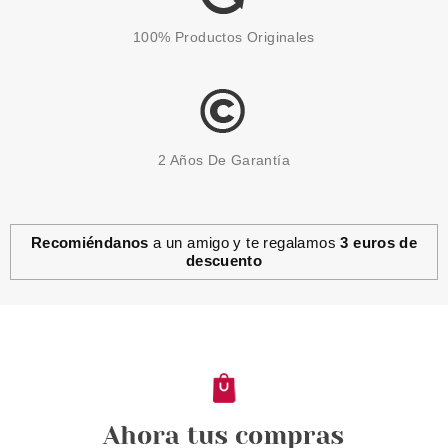
100% Productos Originales
2 Años De Garantía
Recomiéndanos
a un amigo y te regalamos
3 euros de
descuento
CATRICE
CATRICE ALICE IN
WONDERLAN LOCION
CORPORAL 200 ML
Pvr 5.69€
desde
4.95€
-13%