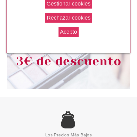
CATRICE CORRECTOR LIQUIDO
CAMOUFLAGE GRAN
COBERTURA 015 HONEY
Pvr 3.99€
desde
2.75€
-31%
CATRICE
CATRICE RE-TOUCH
CORRECTOR 010
Los Precios Más Bajos