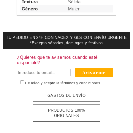
Textura
Sólida
Género
Mujer
TU PEDIDO EN 24H CON NACEX Y GLS CON ENVÍO URGENTE
*Excepto sábados, domingos y festivos
¿Quieres que te avisemos cuando esté
disponible?
Avisarme
He leído y acepto la
términos y condiciones
GASTOS DE ENVÍO
PRODUCTOS 100%
ORIGINALES