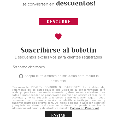
Suscribirse al boletín
Descuentos exclusivos para clientes registrados
Acepto el tratamiento de mis datos para recibir la
newsletter
Responsable: BEAUTY DIVISION SL B-66515875. La finalidad del
tratamiento de los datos para la que usted da su consentimiento será
la de proporcionar contenido comercial y descuentos exclusivos. Los
datos proporcionados se conservarán mientras no solicite el cese de la
actividad y no se cederán a terceros, salvo obligación legal. Puede
contactar con nosotros a través de info@lacentraldelperfume.com y
anna@lacentraldelperfume.com. Ud. tiene derecho a acceder, rectificar
y suprimir los datos, así como otros derechos, puede consultar la
información adicional y detallada en nuestra
Política de Privacidad
.
ENVIAR